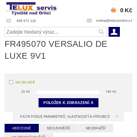
0 Kč
eshop@teluxtyniste.cz
494 371 116
FR495070 VERSALIO DE
LUXE 9V1
NA SKLADĚ
20
Kč
765
Kč
POLOŽEK K ZOBRAZENÍ:
8
FILTR PODLE PARAMETRŮ, VLASTNOSTÍ A VÝROBCŮ
ABECEDNĚ
NEJLEVNĚJŠÍ
NEJDRAŽŠÍ