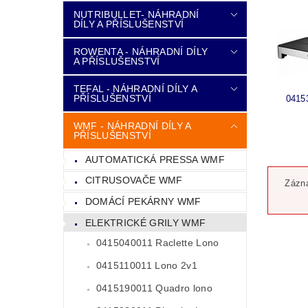
NUTRIBULLET- NÁHRADNÍ
DÍLY A PŘÍSLUŠENSTVÍ
ROWENTA - NÁHRADNÍ DÍLY
A PŘÍSLUŠENSTVÍ
TEFAL - NÁHRADNÍ DÍLY A
PŘÍSLUŠENSTVÍ
0415
WMF - NÁHRADNÍ DÍLY A
PŘÍSLUŠENSTVÍ
AUTOMATICKÁ PRESSA WMF
CITRUSOVAČE WMF
Zázna
DOMÁCÍ PEKÁRNY WMF
ELEKTRICKÉ GRILY WMF
0415040011 Raclette Lono
0415110011 Lono 2v1
0415190011 Quadro lono