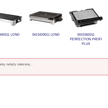
340011 LONO
0415430011 LONO
0415560011
PERFECTION PROFI
PLUS
my nebyly nalezeny...