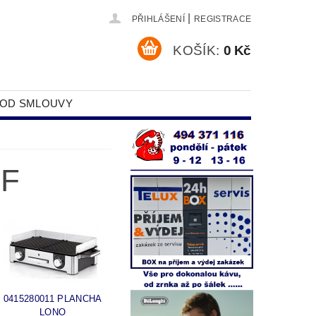
|
PŘIHLÁŠENÍ
REGISTRACE
KOŠÍK:
0 Kč
 OD SMLOUVY
DAJŮ
MF
0415280011 PLANCHA
LONO