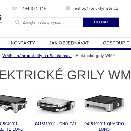
eshop@teluxtyniste.cz
494 371 116
KONTAKTY
JAK OBJEDNÁVAT
ODSTOUPIT
OBCHODNÍ PODMÍNKY
ZPRACOVÁNÍ OSOBNÍCH Ú
WMF - náhradní díly a příslušenství
Elektrické grily WMF
EKTRICKÉ GRILY W
415040011
0415110011 LONO 2V1
0415190011 QUADRO
LETTE LONO
LONO