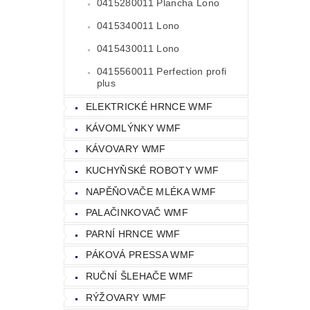
0415280011 Plancha Lono
0415340011 Lono
0415430011 Lono
0415560011 Perfection profi
plus
ELEKTRICKÉ HRNCE WMF
KÁVOMLÝNKY WMF
KÁVOVARY WMF
KUCHYŇSKÉ ROBOTY WMF
NAPĚŇOVAČE MLÉKA WMF
PALAČINKOVAČ WMF
PARNÍ HRNCE WMF
PÁKOVÁ PRESSA WMF
RUČNÍ ŠLEHAČE WMF
RÝŽOVARY WMF