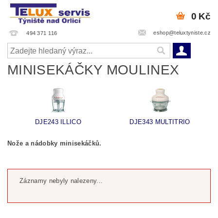
0 Kč
eshop@teluxtyniste.cz
494 371 116
MINISEKÁČKY MOULINEX
DJE243 ILLICO
DJE343 MULTITRIO
Nože a nádobky minisekáčků.
Záznamy nebyly nalezeny...