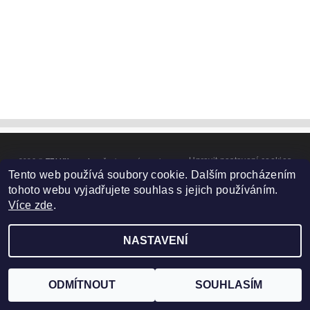
Upravit nastavení cookies
2026 ©
TELUX servis
, všechna práva vyhrazena
Tento web používá soubory cookie. Dalším procházením
Vytvořil Shoptet
tohoto webu vyjadřujete souhlas s jejich používáním.
Více zde
.
NASTAVENÍ
ODMÍTNOUT
SOUHLASÍM