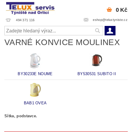
0 Kč
eshop@teluxtyniste.cz
494 371 116
VARNÉ KONVICE MOULINEX
BY30233E NOUME
BY530531 SUBITO II
BAB1 OVEA
Sítka, podstavce.