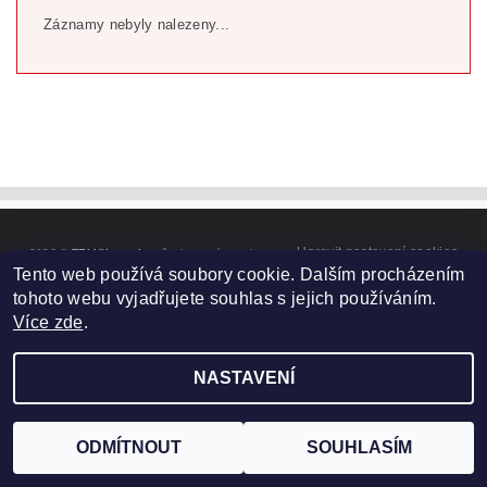
Záznamy nebyly nalezeny...
Upravit nastavení cookies
2026 ©
TELUX servis
, všechna práva vyhrazena
Tento web používá soubory cookie. Dalším procházením
Vytvořil Shoptet
tohoto webu vyjadřujete souhlas s jejich používáním.
Více zde
.
NASTAVENÍ
ODMÍTNOUT
SOUHLASÍM