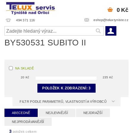
0 Kč
eshop@teluxtyniste.cz
494 371 116
BY530531 SUBITO II
NA SKLADĚ
20
Kč
235
Kč
POLOŽEK K ZOBRAZENÍ:
3
FILTR PODLE PARAMETRŮ, VLASTNOSTÍ A VÝROBCŮ
ABECEDNĚ
NEJLEVNĚJŠÍ
NEJDRAŽŠÍ
NEJPRODÁVANĚJŠÍ
3
položek celkem