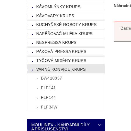
Náhradní
KÁVOMLÝNKY KRUPS
KÁVOVARY KRUPS
KUCHYŇSKÉ ROBOTY KRUPS
Zázna
NAPĚŇOVAČ MLÉKA KRUPS
NESPRESSA KRUPS
PÁKOVÁ PRESSA KRUPS
TYČOVÉ MIXÉRY KRUPS
VARNÉ KONVICE KRUPS
BW410837
FLF141
FLF144
FLF34W
MOULINEX - NÁHRADNÍ DÍLY
A PŘÍSLUŠENSTVÍ