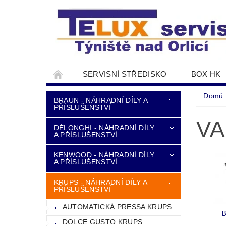
SERVISNÍ STŘEDISKO
BOX HK
DOPRAVA A PLATBA
NAPIŠTE NÁM
Domů
BRAUN - NÁHRADNÍ DÍLY A
PŘÍSLUŠENSTVÍ
VA
DÉLONGHI - NÁHRADNÍ DÍLY
A PŘÍSLUŠENSTVÍ
KENWOOD - NÁHRADNÍ DÍLY
A PŘÍSLUŠENSTVÍ
KRUPS - NÁHRADNÍ DÍLY A
PŘÍSLUŠENSTVÍ
AUTOMATICKÁ PRESSA KRUPS
B
DOLCE GUSTO KRUPS