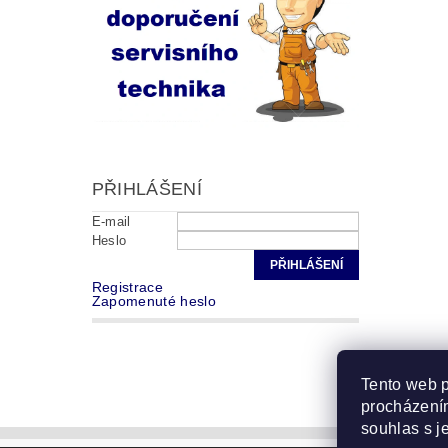
PŘIHLÁŠENÍ
E-mail
Heslo
Registrace
Zapomenuté heslo
Tento web p
procházením
souhlas s j