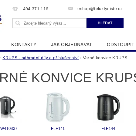
eshop@teluxtyniste.cz
494 371 116
KONTAKTY
JAK OBJEDNÁVAT
ODSTOUPIT
OBCHODNÍ PODMÍNKY
ZPRACOVÁNÍ OSOBNÍCH Ú
KRUPS - náhradní díly a příslušenství
Varné konvice KRUPS
RNÉ KONVICE KRUP
W410837
FLF141
FLF144