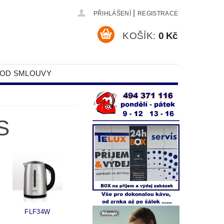
|
PŘIHLÁŠENÍ
REGISTRACE
KOŠÍK:
0 Kč
 OD SMLOUVY
DAJŮ
S
FLF34W