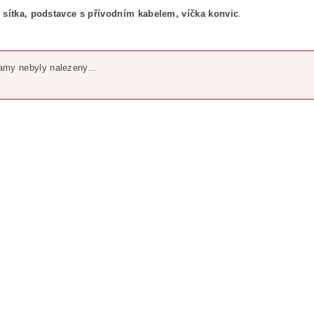
 sítka, podstavce s přívodním kabelem, víčka konvic
.
my nebyly nalezeny...