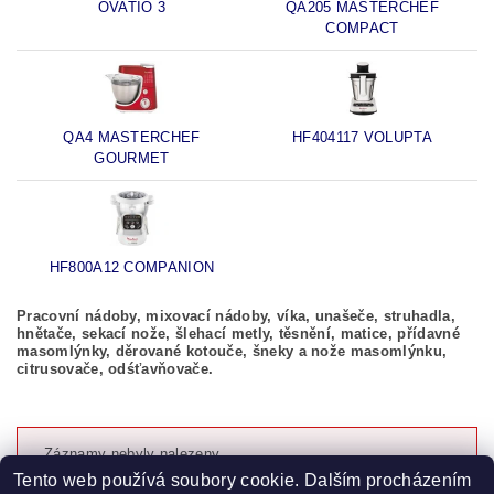
OVATIO 3
QA205 MASTERCHEF
COMPACT
QA4 MASTERCHEF
HF404117 VOLUPTA
GOURMET
HF800A12 COMPANION
Pracovní nádoby, mixovací nádoby, víka, unašeče, struhadla,
hnětače, sekací nože, šlehací metly, těsnění, matice, přídavné
masomlýnky, děrované kotouče, šneky a nože masomlýnku,
citrusovače, odśťavňovače.
Záznamy nebyly nalezeny...
Tento web používá soubory cookie. Dalším procházením