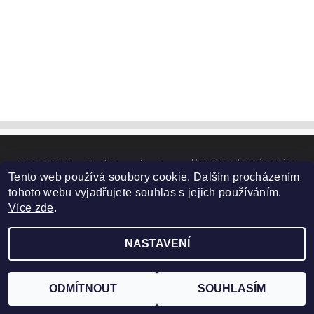
Upravit nastavení cookies
2026 ©
TELUX servis
, všechna práva vyhrazena
Tento web používá soubory cookie. Dalším procházením
Vytvořil Shoptet
tohoto webu vyjadřujete souhlas s jejich používáním.
Více zde
.
NASTAVENÍ
ODMÍTNOUT
SOUHLASÍM