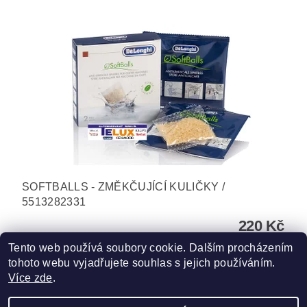
SOFTBALLS - ZMĚKČUJÍCÍ KULIČKY /
5513282331
220 Kč
Tento web používá soubory cookie. Dalším procházením
tohoto webu vyjadřujete souhlas s jejich používáním.
Více zde
.