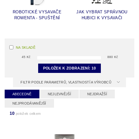
ROBOTICKÉ VYSAVAČE
JAK VYBRAT SPRÁVNOU
ROWENTA - SPUŠTĚNÍ
HUBICI K VYSAVAČI
NA SKLADĚ
45
Kč
880
Kč
POLOŽEK K ZOBRAZENÍ:
10
FILTR PODLE PARAMETRŮ, VLASTNOSTÍ A VÝROBCŮ
ABECEDNĚ
NEJLEVNĚJŠÍ
NEJDRAŽŠÍ
NEJPRODÁVANĚJŠÍ
10
položek celkem