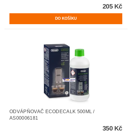
205 Kč
ODVÁPŇOVAČ ECODECALK 500ML /
AS00006181
350 Kč