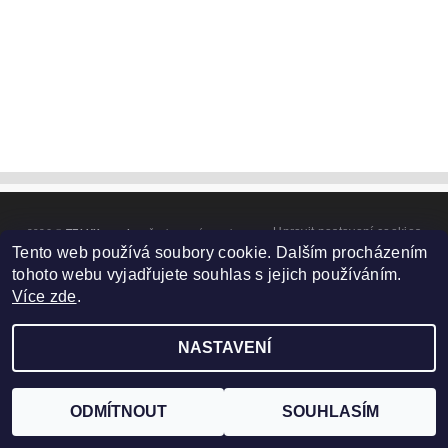
Upravit nastavení cookies
2026 ©
TELUX servis
, všechna práva vyhrazena
Tento web používá soubory cookie. Dalším procházením
Vytvořil Shoptet
tohoto webu vyjadřujete souhlas s jejich používáním.
Více zde
.
NASTAVENÍ
ODMÍTNOUT
SOUHLASÍM