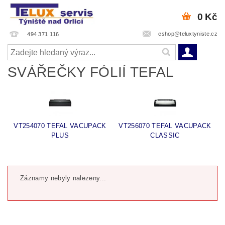
0 Kč
eshop@teluxtyniste.cz
494 371 116
SVÁŘEČKY FÓLIÍ TEFAL
VT254070 TEFAL VACUPACK
VT256070 TEFAL VACUPACK
PLUS
CLASSIC
Záznamy nebyly nalezeny...