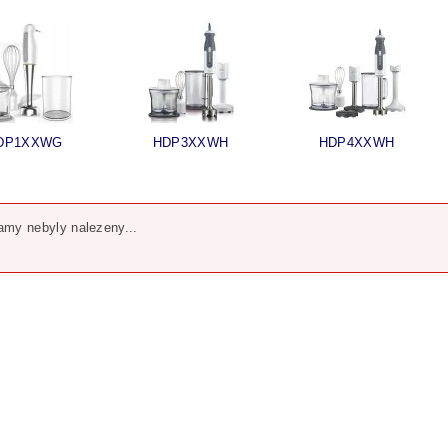
DP1XXWG
HDP3XXWH
HDP4XXWH
my nebyly nalezeny...