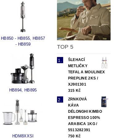
HB850 - HB855, HB857
- HB859
TOP 5
ŠLEHACÍ
METLIČKY
TEFAL A MOULINEX
PREPLINE 2KS /
XJ901301
HB894, HB895
315 Kč
ZRNKOVÁ
KÁVA
DÉLONGHI KIMBO
ESPRESSO 100%
ARABICA 1KG /
5513282391
HDM8XXSI
750 Kč