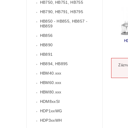
HB750, HB751, HB755
HB790, HB791, HB795
HB850 - HB855, HB857 -
HB859
HB856
H
HB890
HB891
HB894, HB895
Zázna
HBM40.xxx
HBM60.xxx
HBM80.xxx
HDM8xxSI
HDP1xxWG
HDP3xxWH