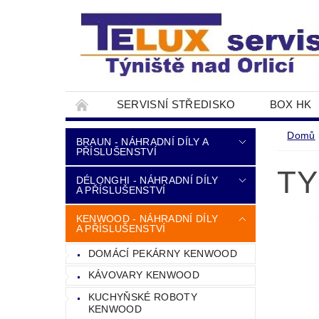
SERVISNÍ STŘEDISKO
BOX HK
DOPRAVA A PLATBA
NAPIŠTE NÁM
Domů
BRAUN - NÁHRADNÍ DÍLY A
PŘÍSLUŠENSTVÍ
TY
DÉLONGHI - NÁHRADNÍ DÍLY
A PŘÍSLUŠENSTVÍ
KENWOOD - NÁHRADNÍ DÍLY
A PŘÍSLUŠENSTVÍ
DOMÁCÍ PEKÁRNY KENWOOD
KÁVOVARY KENWOOD
KUCHYŇSKÉ ROBOTY
KENWOOD