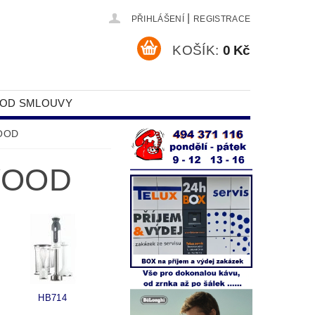
|
PŘIHLÁŠENÍ
REGISTRACE
KOŠÍK:
0 Kč
 OD SMLOUVY
DAJŮ
WOOD
WOOD
HB714