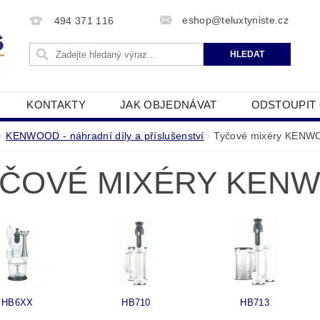
eshop@teluxtyniste.cz
494 371 116
KONTAKTY
JAK OBJEDNÁVAT
ODSTOUPIT
OBCHODNÍ PODMÍNKY
ZPRACOVÁNÍ OSOBNÍCH Ú
KENWOOD - náhradní díly a příslušenství
Tyčové mixéry KEN
ČOVÉ MIXÉRY KEN
HB6XX
HB710
HB713