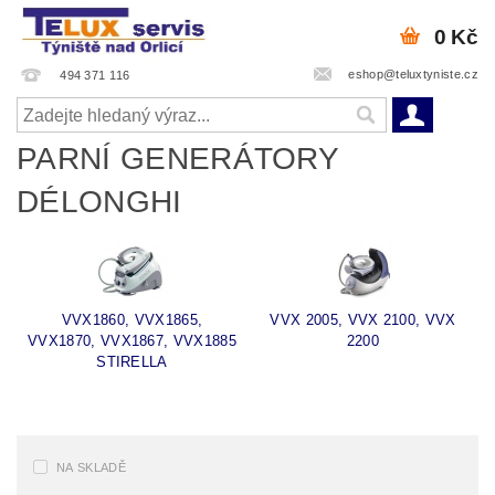
0 Kč
eshop@teluxtyniste.cz
494 371 116
PARNÍ GENERÁTORY
DÉLONGHI
VVX1860, VVX1865,
VVX 2005, VVX 2100, VVX
VVX1870, VVX1867, VVX1885
2200
STIRELLA
NA SKLADĚ