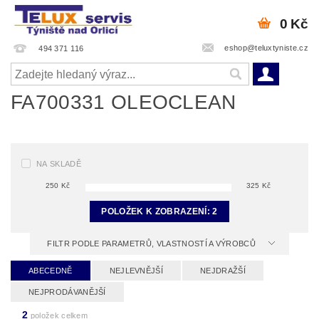
0 Kč
eshop@teluxtyniste.cz
494 371 116
FA700331 OLEOCLEAN
NA SKLADĚ
250
Kč
325
Kč
POLOŽEK K ZOBRAZENÍ:
2
FILTR PODLE PARAMETRŮ, VLASTNOSTÍ A VÝROBCŮ
ABECEDNĚ
NEJLEVNĚJŠÍ
NEJDRAŽŠÍ
NEJPRODÁVANĚJŠÍ
2
položek celkem