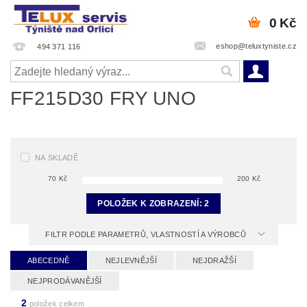
0 Kč
eshop@teluxtyniste.cz
494 371 116
FF215D30 FRY UNO
NA SKLADĚ
70
Kč
200
Kč
POLOŽEK K ZOBRAZENÍ:
2
FILTR PODLE PARAMETRŮ, VLASTNOSTÍ A VÝROBCŮ
ABECEDNĚ
NEJLEVNĚJŠÍ
NEJDRAŽŠÍ
NEJPRODÁVANĚJŠÍ
2
položek celkem