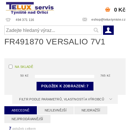
0 Kč
eshop@teluxtyniste.cz
494 371 116
FR491870 VERSALIO 7V1
NA SKLADĚ
50
Kč
765
Kč
POLOŽEK K ZOBRAZENÍ:
7
FILTR PODLE PARAMETRŮ, VLASTNOSTÍ A VÝROBCŮ
ABECEDNĚ
NEJLEVNĚJŠÍ
NEJDRAŽŠÍ
NEJPRODÁVANĚJŠÍ
7
položek celkem