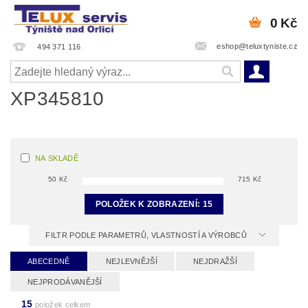
0 Kč
eshop@teluxtyniste.cz
494 371 116
XP345810
NA SKLADĚ
50
Kč
715
Kč
POLOŽEK K ZOBRAZENÍ:
15
FILTR PODLE PARAMETRŮ, VLASTNOSTÍ A VÝROBCŮ
ABECEDNĚ
NEJLEVNĚJŠÍ
NEJDRAŽŠÍ
NEJPRODÁVANĚJŠÍ
15
položek celkem