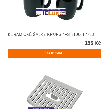
KERAMICKÉ ŠÁLKY KRUPS / FS-9100017733
185 Kč