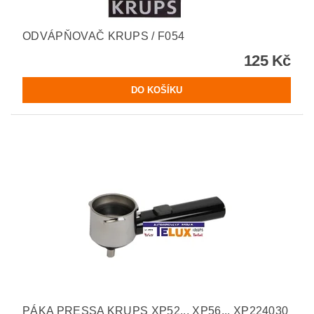
ODVÁPŇOVAČ KRUPS / F054
125 Kč
PÁKA PRESSA KRUPS XP52.., XP56.., XP224030