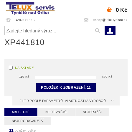
0 Kč
eshop@teluxtyniste.cz
494 371 116
XP441810
NA SKLADĚ
110
Kč
480
Kč
POLOŽEK K ZOBRAZENÍ:
11
FILTR PODLE PARAMETRŮ, VLASTNOSTÍ A VÝROBCŮ
ABECEDNĚ
NEJLEVNĚJŠÍ
NEJDRAŽŠÍ
NEJPRODÁVANĚJŠÍ
11
položek celkem