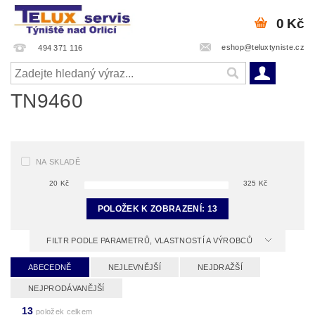
0 Kč
eshop@teluxtyniste.cz
494 371 116
TN9460
NA SKLADĚ
20
Kč
325
Kč
POLOŽEK K ZOBRAZENÍ:
13
FILTR PODLE PARAMETRŮ, VLASTNOSTÍ A VÝROBCŮ
ABECEDNĚ
NEJLEVNĚJŠÍ
NEJDRAŽŠÍ
NEJPRODÁVANĚJŠÍ
13
položek celkem