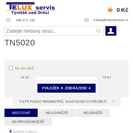
0 Kč
eshop@teluxtyniste.cz
494 371 116
TN5020
NA SKLADĚ
20
Kč
70
Kč
POLOŽEK K ZOBRAZENÍ:
4
FILTR PODLE PARAMETRŮ, VLASTNOSTÍ A VÝROBCŮ
ABECEDNĚ
NEJLEVNĚJŠÍ
NEJDRAŽŠÍ
NEJPRODÁVANĚJŠÍ
4
položek celkem