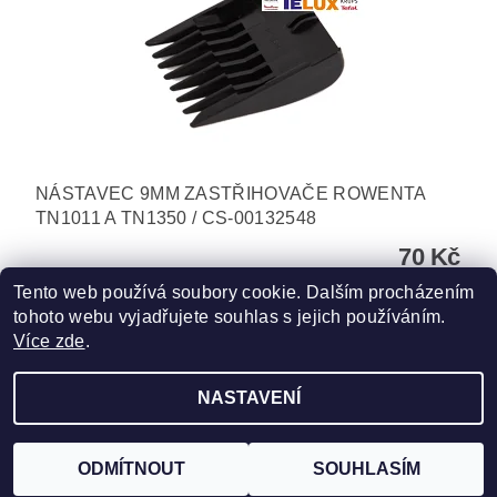
NÁSTAVEC 9MM ZASTŘIHOVAČE ROWENTA
TN1011 A TN1350 / CS-00132548
70 Kč
Tento web používá soubory cookie. Dalším procházením
tohoto webu vyjadřujete souhlas s jejich používáním.
Více zde
.
NASTAVENÍ
Upravit nastavení cookies
2026 ©
TELUX servis
, všechna práva vyhrazena
Vytvořil Shoptet
ODMÍTNOUT
SOUHLASÍM