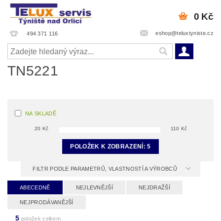
0 Kč
eshop@teluxtyniste.cz
494 371 116
TN5221
NA SKLADĚ
20
Kč
110
Kč
POLOŽEK K ZOBRAZENÍ:
5
FILTR PODLE PARAMETRŮ, VLASTNOSTÍ A VÝROBCŮ
ABECEDNĚ
NEJLEVNĚJŠÍ
NEJDRAŽŠÍ
NEJPRODÁVANĚJŠÍ
5
položek celkem