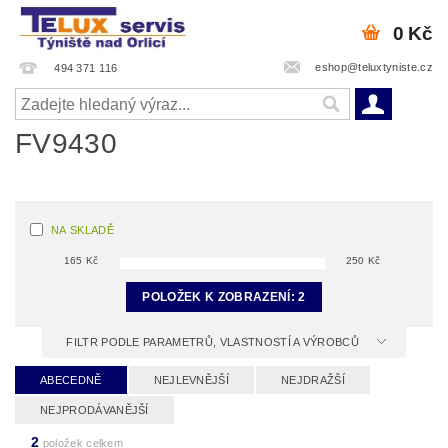
0 Kč
eshop@teluxtyniste.cz
494 371 116
FV9430
NA SKLADĚ
165
Kč
250
Kč
POLOŽEK K ZOBRAZENÍ:
2
FILTR PODLE PARAMETRŮ, VLASTNOSTÍ A VÝROBCŮ
ABECEDNĚ
NEJLEVNĚJŠÍ
NEJDRAŽŠÍ
NEJPRODÁVANĚJŠÍ
2
položek celkem