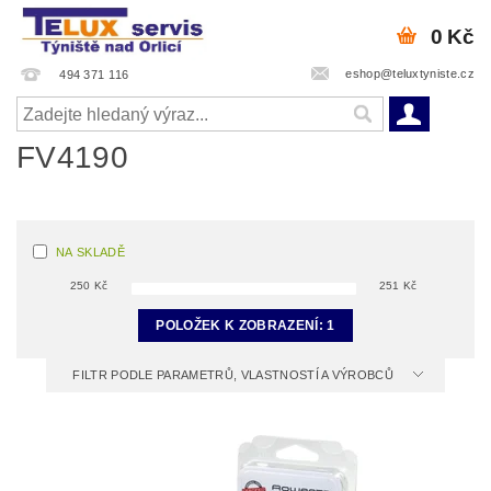
0 Kč
eshop@teluxtyniste.cz
494 371 116
FV4190
NA SKLADĚ
250
Kč
251
Kč
POLOŽEK K ZOBRAZENÍ:
1
FILTR PODLE PARAMETRŮ, VLASTNOSTÍ A VÝROBCŮ