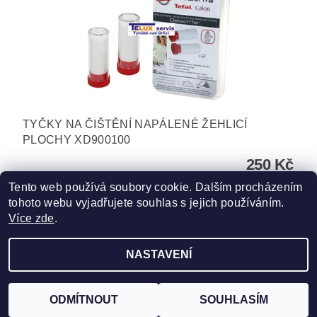
TYČKY NA ČIŠTĚNÍ NAPÁLENÉ ŽEHLICÍ
PLOCHY XD900100
250 Kč
Tento web používá soubory cookie. Dalším procházením
tohoto webu vyjadřujete souhlas s jejich používáním.
Více zde
.
NASTAVENÍ
Upravit nastavení cookies
2026 ©
TELUX servis
, všechna práva vyhrazena
Vytvořil Shoptet
ODMÍTNOUT
SOUHLASÍM