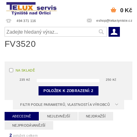
0 Kč
eshop@teluxtyniste.cz
494 371 116
FV3520
NA SKLADĚ
235
Kč
250
Kč
POLOŽEK K ZOBRAZENÍ:
2
FILTR PODLE PARAMETRŮ, VLASTNOSTÍ A VÝROBCŮ
ABECEDNĚ
NEJLEVNĚJŠÍ
NEJDRAŽŠÍ
NEJPRODÁVANĚJŠÍ
2
položek celkem