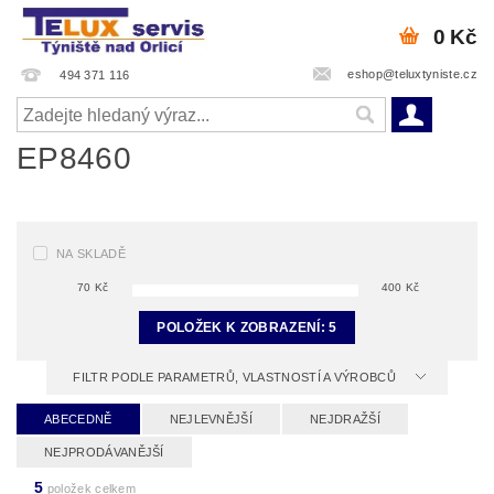
0 Kč
eshop@teluxtyniste.cz
494 371 116
EP8460
NA SKLADĚ
70
Kč
400
Kč
POLOŽEK K ZOBRAZENÍ:
5
FILTR PODLE PARAMETRŮ, VLASTNOSTÍ A VÝROBCŮ
ABECEDNĚ
NEJLEVNĚJŠÍ
NEJDRAŽŠÍ
NEJPRODÁVANĚJŠÍ
5
položek celkem