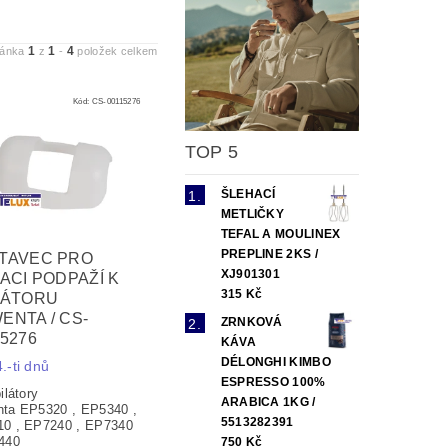
1
1
4
ránka
z
-
položek celkem
Kód:
CS-00115276
TOP 5
ŠLEHACÍ
METLIČKY
TEFAL A MOULINEX
PREPLINE 2KS /
TAVEC PRO
XJ901301
LACI PODPAŽÍ K
315 Kč
LÁTORU
ENTA / CS-
ZRNKOVÁ
15276
KÁVA
DÉLONGHI KIMBO
.-ti dnů
ESPRESSO 100%
ilátory
ARABICA 1KG /
ta EP5320 , EP5340 ,
5513282391
0 , EP7240 , EP7340
440
750 Kč