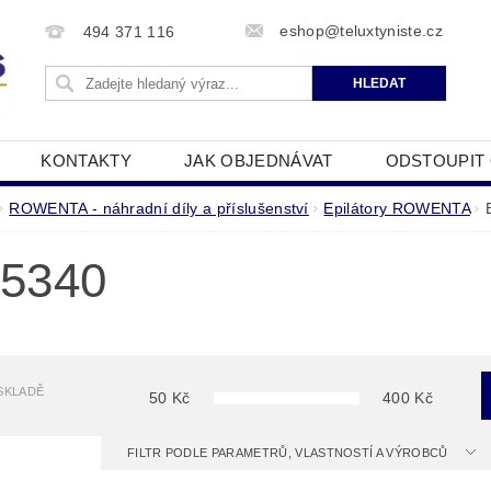
eshop@teluxtyniste.cz
494 371 116
KONTAKTY
JAK OBJEDNÁVAT
ODSTOUPIT
OBCHODNÍ PODMÍNKY
ZPRACOVÁNÍ OSOBNÍCH Ú
ROWENTA - náhradní díly a příslušenství
Epilátory ROWENTA
5340
SKLADĚ
50
Kč
400
Kč
FILTR PODLE PARAMETRŮ, VLASTNOSTÍ A VÝROBCŮ