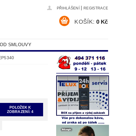
|
PŘIHLÁŠENÍ
REGISTRACE
KOŠÍK:
0 Kč
 OD SMLOUVY
DAJŮ
EP5340
POLOŽEK K
ZOBRAZENÍ:
4