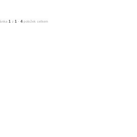
1
1
4
ránka
z
-
položek celkem