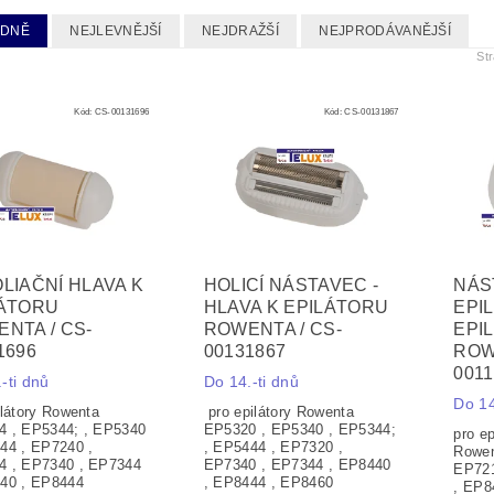
EDNĚ
NEJLEVNĚJŠÍ
NEJDRAŽŠÍ
NEJPRODÁVANĚJŠÍ
St
Kód:
CS-00131696
Kód:
CS-00131867
LIAČNÍ HLAVA K
HOLICÍ NÁSTAVEC -
NÁS
LÁTORU
HLAVA K EPILÁTORU
EPI
NTA / CS-
ROWENTA / CS-
EPI
1696
00131867
ROW
001
-ti dnů
Do 14.-ti dnů
Do 14
ilátory Rowenta
pro epilátory Rowenta
4 , EP5344; , EP5340
EP5320 , EP5340 , EP5344;
pro ep
44 , EP7240 ,
, EP5444 , EP7320 ,
Rowen
4 , EP7340 , EP7344
EP7340 , EP7344 , EP8440
EP721
40 , EP8444
, EP8444 , EP8460
, EP8