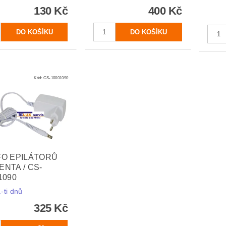
130 Kč
400 Kč
Kód:
CS-10001090
O EPILÁTORŮ
NTA / CS-
1090
-ti dnů
325 Kč