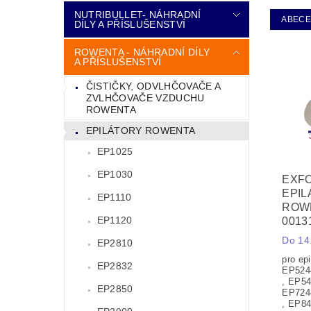
NUTRIBULLET- NÁHRADNÍ
ABEC
DÍLY A PŘÍSLUŠENSTVÍ
ROWENTA - NÁHRADNÍ DÍLY
A PŘÍSLUŠENSTVÍ
ČISTIČKY, ODVLHČOVAČE A
ZVLHČOVAČE VZDUCHU
ROWENTA
EPILÁTORY ROWENTA
EP1025
EP1030
EXFO
EPI
EP1110
ROWE
EP1120
0013
Do 14.
EP2810
pro ep
EP2832
EP524
, EP54
EP2850
EP724
, EP84