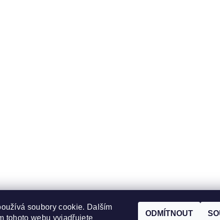
oužívá soubory cookie. Dalším
ODMÍTNOUT
SO
 tohoto webu vyjadřujete