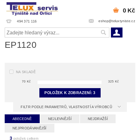
0 Kč
eshop@teluxtyniste.cz
494 371 116
EP1120
NA SKLADĚ
70
Kč
325
Kč
POLOŽEK K ZOBRAZENÍ:
3
FILTR PODLE PARAMETRŮ, VLASTNOSTÍ A VÝROBCŮ
ABECEDNĚ
NEJLEVNĚJŠÍ
NEJDRAŽŠÍ
NEJPRODÁVANĚJŠÍ
3
položek celkem