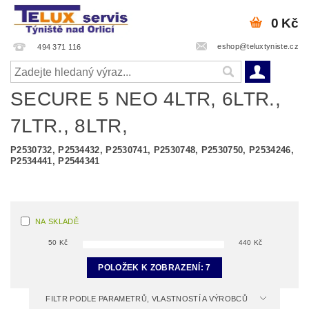
0 Kč
eshop@teluxtyniste.cz
494 371 116
SECURE 5 NEO 4LTR, 6LTR.,
7LTR., 8LTR,
P2530732, P2534432, P2530741, P2530748, P2530750, P2534246,
P2534441, P2544341
NA SKLADĚ
50
Kč
440
Kč
POLOŽEK K ZOBRAZENÍ:
7
FILTR PODLE PARAMETRŮ, VLASTNOSTÍ A VÝROBCŮ