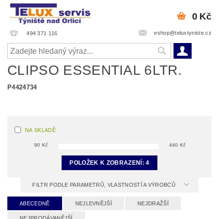
0 Kč
eshop@teluxtyniste.cz
494 371 116
CLIPSO ESSENTIAL 6LTR.
P4424734
NA SKLADĚ
90
Kč
440
Kč
POLOŽEK K ZOBRAZENÍ:
4
FILTR PODLE PARAMETRŮ, VLASTNOSTÍ A VÝROBCŮ
ABECEDNĚ
NEJLEVNĚJŠÍ
NEJDRAŽŠÍ
NEJPRODÁVANĚJŠÍ