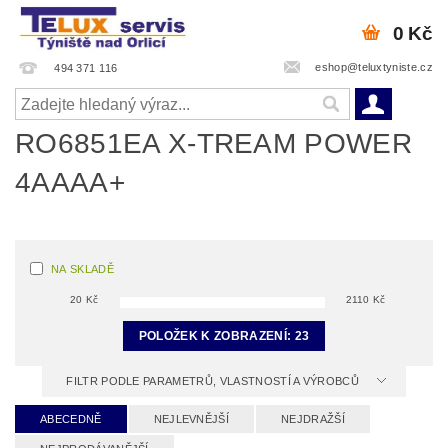
0 Kč
eshop@teluxtyniste.cz
494 371 116
RO6851EA X-TREAM POWER
4AAAA+
NA SKLADĚ
20
Kč
2110
Kč
POLOŽEK K ZOBRAZENÍ:
23
FILTR PODLE PARAMETRŮ, VLASTNOSTÍ A VÝROBCŮ
ABECEDNĚ
NEJLEVNĚJŠÍ
NEJDRAŽŠÍ