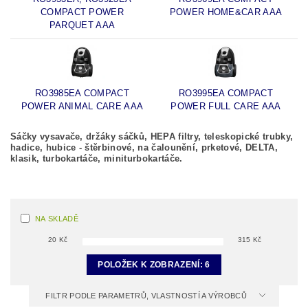
COMPACT POWER
POWER HOME&CAR AAA
PARQUET AAA
RO3985EA COMPACT
RO3995EA COMPACT
POWER ANIMAL CARE AAA
POWER FULL CARE AAA
Sáčky vysavače, držáky sáčků, HEPA filtry, teleskopické trubky,
hadice, hubice - štěrbinové, na čalounění, prketové, DELTA,
klasik, turbokartáče, miniturbokartáče.
NA SKLADĚ
20
Kč
315
Kč
POLOŽEK K ZOBRAZENÍ:
6
FILTR PODLE PARAMETRŮ, VLASTNOSTÍ A VÝROBCŮ