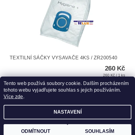
TEXTILNÍ SÁČKY VYSAVAČE 4KS / ZR200540
260 Kč
260 Kč / 1 ks
Tento web používá soubory cookie. Dalším procházením
tohoto webu vyjadřujete souhlas s jejich používáním.
Více zde
.
NASTAVENÍ
Upravit nastavení cookies
2026 ©
TELUX servis
, všechna práva vyhrazena
Vytvořil Shoptet
ODMÍTNOUT
SOUHLASÍM