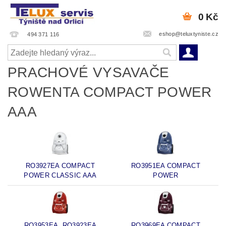
0 Kč
eshop@teluxtyniste.cz
494 371 116
PRACHOVÉ VYSAVAČE
ROWENTA COMPACT POWER
AAA
RO3927EA COMPACT
RO3951EA COMPACT
POWER CLASSIC AAA
POWER
RO3953EA, RO3923EA
RO3969EA COMPACT