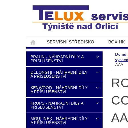
SERVISNÍ STŘEDISKO
BOX HK
DOPRAVA A PLATBA
NAPIŠTE NÁM
Domů
BRAUN - NÁHRADNÍ DÍLY A
vysav
PŘÍSLUŠENSTVÍ
AAA
DÉLONGHI - NÁHRADNÍ DÍLY
A PŘÍSLUŠENSTVÍ
RO
KENWOOD - NÁHRADNÍ DÍLY
A PŘÍSLUŠENSTVÍ
C
KRUPS - NÁHRADNÍ DÍLY A
PŘÍSLUŠENSTVÍ
A
MOULINEX - NÁHRADNÍ DÍLY
A PŘÍSLUŠENSTVÍ