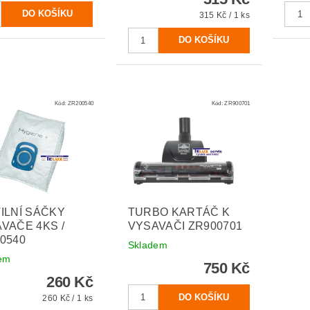
315 Kč / 1 ks
Kód:
ZR200540
Kód:
ZR900701
ILNÍ SÁČKY
TURBO KARTÁČ K
VAČE 4KS /
VYSAVAČI ZR900701
0540
Skladem
em
750 Kč
260 Kč
260 Kč / 1 ks