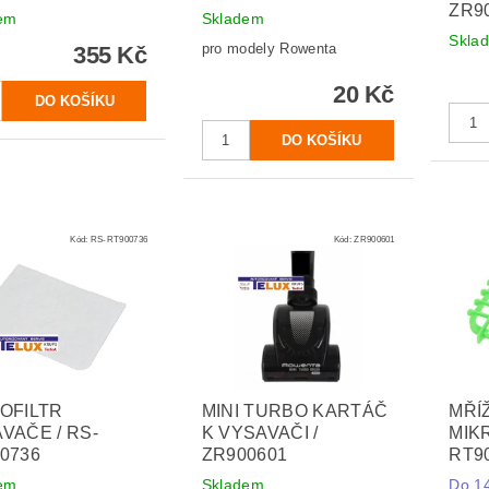
ZR9
em
Skladem
Skla
pro modely Rowenta
355 Kč
20 Kč
Kód:
RS-RT900736
Kód:
ZR900601
OFILTR
MINI TURBO KARTÁČ
MŘÍ
VAČE / RS-
K VYSAVAČI /
MIKR
0736
ZR900601
RT9
em
Skladem
Do 14