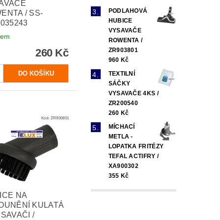
AVAČE
PODLAHOVÁ
ENTA / SS-
HUBICE
3035243
VYSAVAČE
dem
ROWENTA /
ZR903801
260 Kč
960 Kč
TEXTILNÍ
SÁČKY
VYSAVAČE 4KS /
ZR200540
260 Kč
Kód:
ZR900801
MÍCHACÍ
METLA -
LOPATKA FRITÉZY
TEFAL ACTIFRY /
XA900302
355 Kč
ICE NA
OUNĚNÍ KULATÁ
SAVAČI /