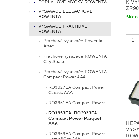
PODLAHOVÉ MYČKY ROWENTA
K VY
ZR90
VYSAVAČE BEZSÁČKOVÉ
ROWENTA
Sklad
VYSAVAČE PRACHOVÉ
ROWENTA
Prachové vysavače Rowenta
Artec
Prachové vysavače ROWENTA
City Space
Prachové vysavače ROWENTA
Compact Power AAA
RO3927EA Compact Power
Classic AAA
RO3951EA Compact Power
RO3953EA, RO3923EA
Compact Power Parquet
HEPA
AAA
VYS
RO3969EA Compact Power
ROWE
Home&Car AAA