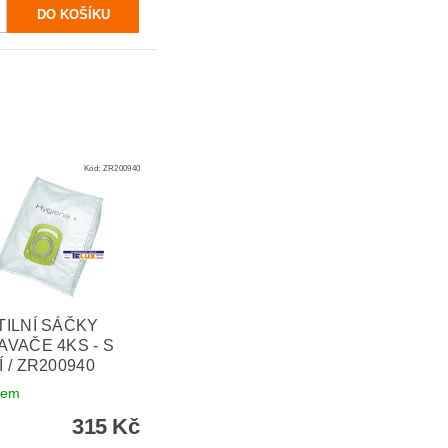
Kód:
ZR200940
TILNÍ SÁČKY
AVAČE 4KS - S
 / ZR200940
dem
315 Kč