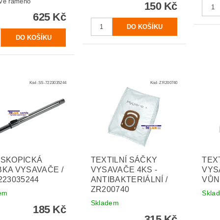
vé rameno
150 Kč
625 Kč
Kód:
SS-7223035244
Kód:
ZR200740
ESKOPICKÁ
TEXTILNÍ SÁČKY
TEX
KA VYSAVAČE /
VYSAVAČE 4KS -
VYS
223035244
ANTIBAKTERIÁLNÍ /
VŮNÍ
ZR200740
em
Skla
Skladem
185 Kč
315 Kč