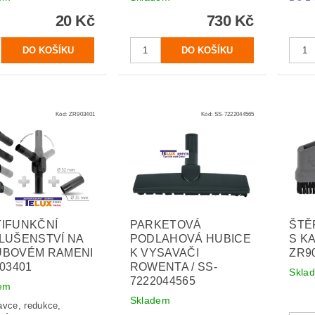
20 Kč
730 Kč
Kód:
ZR903401
Kód:
SS-7222044565
IFUNKČNÍ
PARKETOVÁ
ŠTĚ
LUŠENSTVÍ NA
PODLAHOVÁ HUBICE
S K
UBOVÉM RAMENI
K VYSAVAČI
ZR9
903401
ROWENTA / SS-
Skla
7222044565
em
Skladem
avce, redukce,