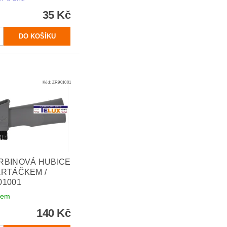
35 Kč
Kód:
ZR901001
RBINOVÁ HUBICE
ARTÁČKEM /
01001
dem
140 Kč