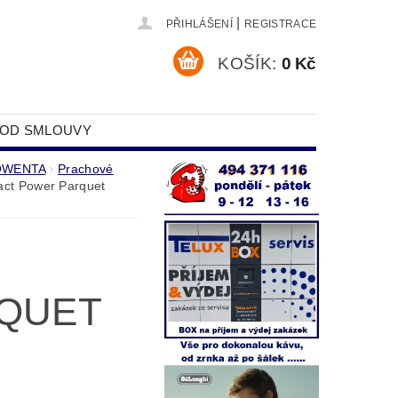
|
PŘIHLÁŠENÍ
REGISTRACE
KOŠÍK:
0 Kč
 OD SMLOUVY
DAJŮ
ROWENTA
Prachové
t Power Parquet
QUET