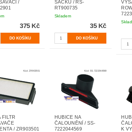
SAVAČI /
SÁČKU / RS-
VYS
2901
RT900735
ROW
722
em
Skladem
Skla
375 Kč
35 Kč
Kód:
ZR903501
Kód:
SS-7222044569
 FILTR
HUBICE NA
HUB
AVAČE
ČALOUNĚNÍ / SS-
ČAL
NTA / ZR903501
7222044569
K VY