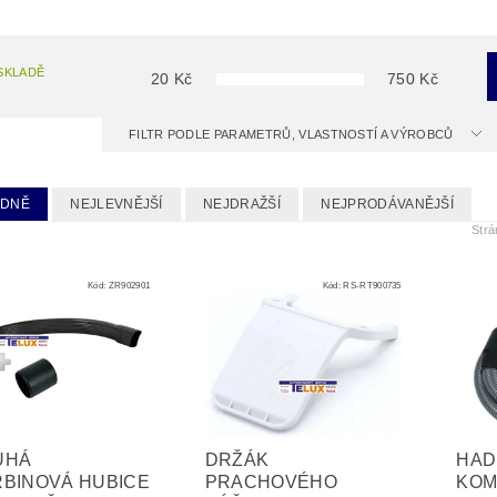
SKLADĚ
20
Kč
750
Kč
FILTR PODLE PARAMETRŮ, VLASTNOSTÍ A VÝROBCŮ
EDNĚ
NEJLEVNĚJŠÍ
NEJDRAŽŠÍ
NEJPRODÁVANĚJŠÍ
Str
Kód:
ZR902901
Kód:
RS-RT900735
UHÁ
DRŽÁK
HAD
BINOVÁ HUBICE
PRACHOVÉHO
KOM