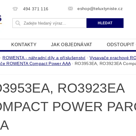
eshop@teluxtyniste.cz
494 371 116
KONTAKTY
JAK OBJEDNÁVAT
ODSTOUPIT
OBCHODNÍ PODMÍNKY
ZPRACOVÁNÍ OSOBNÍCH Ú
ROWENTA - náhradní díly a příslušenství
Vysavače prachové 
ače ROWENTA Compact Power AAA
RO3953EA, RO3923EA Compac
3953EA, RO3923EA
OMPACT POWER PAR
AA