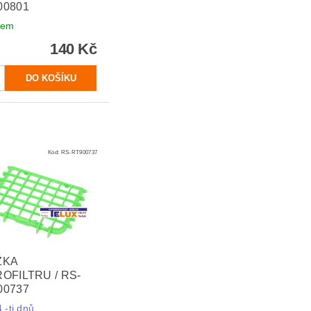
00801
dem
140 Kč
Kód:
RS-RT900737
ŽKA
OFILTRU / RS-
00737
.-ti dnů