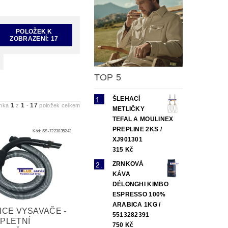
POLOŽEK K
ZOBRAZENÍ:
17
TOP 5
ŠLEHACÍ
1
1
17
ánka
z
-
položek celkem
METLIČKY
TEFAL A MOULINEX
PREPLINE 2KS /
Kód:
SS-7223035243
XJ901301
315 Kč
ZRNKOVÁ
KÁVA
DÉLONGHI KIMBO
ESPRESSO 100%
ARABICA 1KG /
ICE VYSAVAČE -
5513282391
PLETNÍ
750 Kč