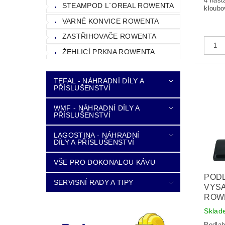
4 nást
STEAMPOD L´OREAL ROWENTA
kloubo
VARNÉ KONVICE ROWENTA
ZASTŘIHOVAČE ROWENTA
ŽEHLICÍ PRKNA ROWENTA
TEFAL - NÁHRADNÍ DÍLY A
PŘÍSLUŠENSTVÍ
WMF - NÁHRADNÍ DÍLY A
PŘÍSLUŠENSTVÍ
LAGOSTINA - NÁHRADNÍ
DÍLY A PŘÍSLUŠENSTVÍ
VŠE PRO DOKONALOU KÁVU
POD
SERVISNÍ RADY A TIPY
VYS
ROWE
Sklad
Podlah