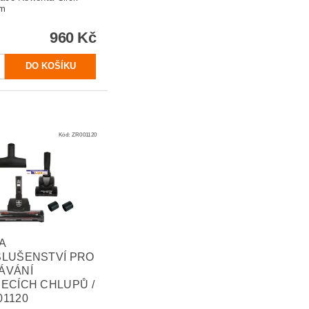
ém
960 Kč
Kód:
ZR001120
A
SLUŠENSTVÍ PRO
ÁVÁNÍ
ŘECÍCH CHLUPŮ /
01120