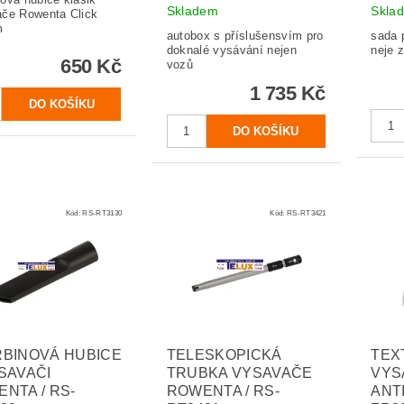
Skladem
Skla
če Rowenta Click
m
autobox s příslušensvím pro
sada 
doknalé vysávání nejen
neje 
650 Kč
vozů
1 735 Kč
Kód:
RS-RT3130
Kód:
RS-RT3421
BINOVÁ HUBICE
TELESKOPICKÁ
TEX
SAVAČI
TRUBKA VYSAVAČE
VYS
NTA / RS-
ROWENTA / RS-
ANT