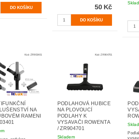
Skla
50 Kč
Kód:
ZR903401
Kód:
ZR904701
IFUNKČNÍ
PODLAHOVÁ HUBICE
POD
LUŠENSTVÍ NA
NA PLOVOUCÍ
VYS
UBOVÉM RAMENI
PODLAHY K
ROW
903401
VYSAVAČI ROWENTA
Skla
/ ZR904701
em
Podla
Skladem
vysav