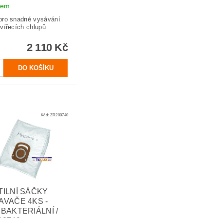
dem
pro snadné vysávání
zvířecích chlupů
2 110 Kč
Kód:
ZR200740
TILNÍ SÁČKY
AVAČE 4KS -
IBAKTERIÁLNÍ /