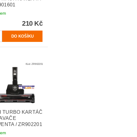
901601
dem
210 Kč
Kód:
ZR902201
I TURBO KARTÁČ
AVAČE
ENTA / ZR902201
dem