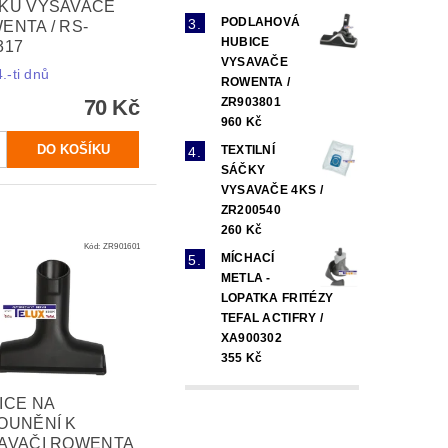
KU VYSAVAČE
PODLAHOVÁ
ENTA / RS-
HUBICE
317
VYSAVAČE
.-ti dnů
ROWENTA /
ZR903801
70 Kč
960 Kč
TEXTILNÍ
SÁČKY
VYSAVAČE 4KS /
ZR200540
260 Kč
Kód:
ZR901601
MÍCHACÍ
METLA -
LOPATKA FRITÉZY
TEFAL ACTIFRY /
XA900302
355 Kč
ICE NA
OUNĚNÍ K
AVAČI ROWENTA