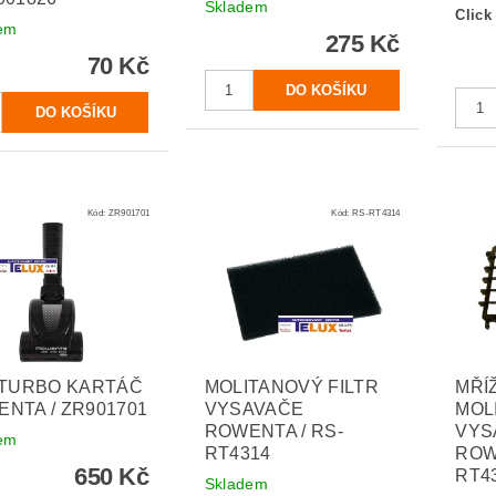
Skladem
Click
em
275 Kč
70 Kč
Kód:
ZR901701
Kód:
RS-RT4314
 TURBO KARTÁČ
MOLITANOVÝ FILTR
MŘÍ
NTA / ZR901701
VYSAVAČE
MOL
ROWENTA / RS-
VYS
em
RT4314
ROW
650 Kč
RT4
Skladem