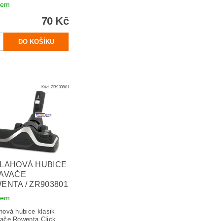
dem
70 Kč
Kód:
ZR903801
LAHOVÁ HUBICE
AVAČE
ENTA / ZR903801
dem
hová hubice klasik
ače Rowenta Click