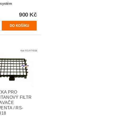
 systém
900 Kč
Kód:
RS-RT4318
ŽKA PRO
ITANOVÝ FILTR
AVAČE
ENTA / RS-
318