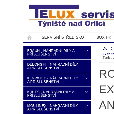
SERVISNÍ STŘEDISKO
BOX HK
DOPRAVA A PLATBA
NAPIŠTE NÁM
Domů
BRAUN - NÁHRADNÍ DÍLY A
vysav
PŘÍSLUŠENSTVÍ
Turbo 
DÉLONGHI - NÁHRADNÍ DÍLY
A PŘÍSLUŠENSTVÍ
RO
KENWOOD - NÁHRADNÍ DÍLY
A PŘÍSLUŠENSTVÍ
EX
KRUPS - NÁHRADNÍ DÍLY A
PŘÍSLUŠENSTVÍ
AN
MOULINEX - NÁHRADNÍ DÍLY
A PŘÍSLUŠENSTVÍ