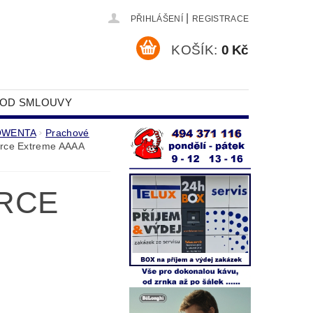
|
PŘIHLÁŠENÍ
REGISTRACE
KOŠÍK:
0 Kč
 OD SMLOUVY
DAJŮ
ROWENTA
Prachové
rce Extreme AAAA
ORCE
O