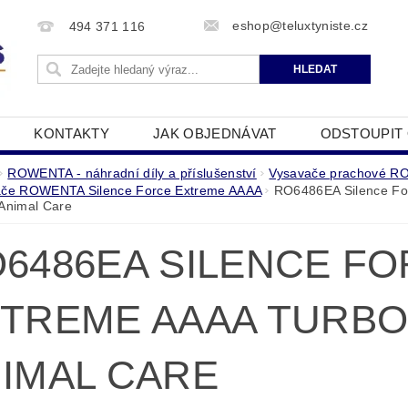
eshop@teluxtyniste.cz
494 371 116
KONTAKTY
JAK OBJEDNÁVAT
ODSTOUPIT
OBCHODNÍ PODMÍNKY
ZPRACOVÁNÍ OSOBNÍCH Ú
ROWENTA - náhradní díly a příslušenství
Vysavače prachové 
ače ROWENTA Silence Force Extreme AAAA
RO6486EA Silence Fo
Animal Care
6486EA SILENCE F
TREME AAAA TURB
IMAL CARE