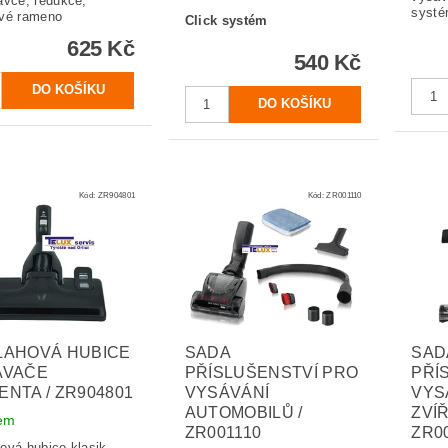
avce, redukce,
syst
vé rameno
Click systém
625 Kč
540 Kč
Kód:
ZR904801
Kód:
ZR001110
LAHOVÁ HUBICE
SADA
SAD
AVAČE
PŘÍSLUŠENSTVÍ PRO
PŘÍ
NTA / ZR904801
VYSÁVÁNÍ
VYS
AUTOMOBILŮ /
ZVÍ
em
ZR001110
ZR0
ová hubice klasik