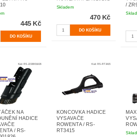
10
/ ZR
Skladem
em
Skla
470 Kč
445 Kč
Kód:
RS-2230001826
Kód:
RS-RT3415
TÁČEK NA
KONCOVKA HADICE
MAX
UNĚNÍ HADICE
VYSAVAČE
VYS
AVAČE
ROWENTA / RS-
ROW
NTA / RS-
RT3415
Skla
001826