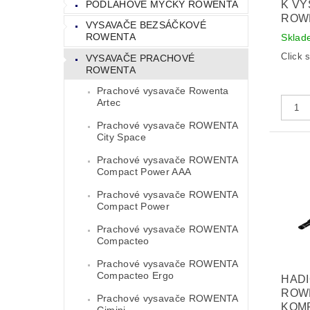
PODLAHOVÉ MYČKY ROWENTA
K VY
ROWE
VYSAVAČE BEZSÁČKOVÉ
ROWENTA
Sklad
Click 
VYSAVAČE PRACHOVÉ
ROWENTA
Prachové vysavače Rowenta
Artec
Prachové vysavače ROWENTA
City Space
Prachové vysavače ROWENTA
Compact Power AAA
Prachové vysavače ROWENTA
Compact Power
Prachové vysavače ROWENTA
Compacteo
Prachové vysavače ROWENTA
Compacteo Ergo
HAD
ROWE
Prachové vysavače ROWENTA
KOMP
Gimini