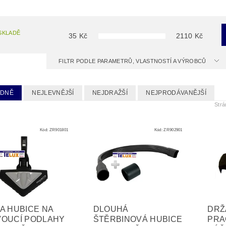
SKLADĚ
35
Kč
2110
Kč
FILTR PODLE PARAMETRŮ, VLASTNOSTÍ A VÝROBCŮ
EDNĚ
NEJLEVNĚJŠÍ
NEJDRAŽŠÍ
NEJPRODÁVANĚJŠÍ
Str
Kód:
ZR901801
Kód:
ZR902901
A HUBICE NA
DLOUHÁ
DRŽ
VOUCÍ PODLAHY
ŠTĚRBINOVÁ HUBICE
PRA