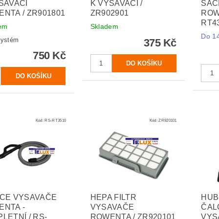
SAVAČI
K VYSAVAČI /
SÁČ
NTA / ZR901801
ZR902901
ROW
RT4
em
Skladem
Do 14
systém
375 Kč
750 Kč
Kód:
RS-RT3510
Kód:
ZR920101
ICE VYSAVAČE
HEPA FILTR
HUB
NTA -
VYSAVAČE
ČAL
LETNÍ / RS-
ROWENTA / ZR920101
VYS