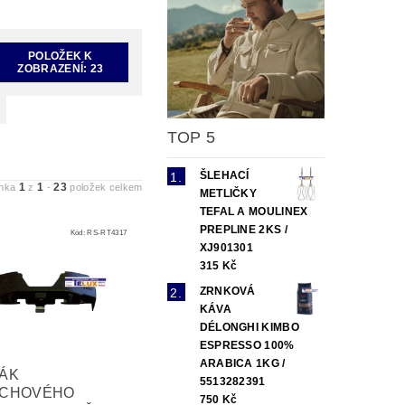
POLOŽEK K
ZOBRAZENÍ:
23
TOP 5
ŠLEHACÍ
1
1
23
ánka
z
-
položek celkem
METLIČKY
TEFAL A MOULINEX
PREPLINE 2KS /
Kód:
RS-RT4317
XJ901301
315 Kč
ZRNKOVÁ
KÁVA
DÉLONGHI KIMBO
ESPRESSO 100%
ARABICA 1KG /
ÁK
5513282391
CHOVÉHO
750 Kč