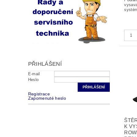
vysava
systé
PŘIHLÁŠENÍ
E-mail
Heslo
Registrace
Zapomenuté heslo
ŠTĚR
K VY
ROWE