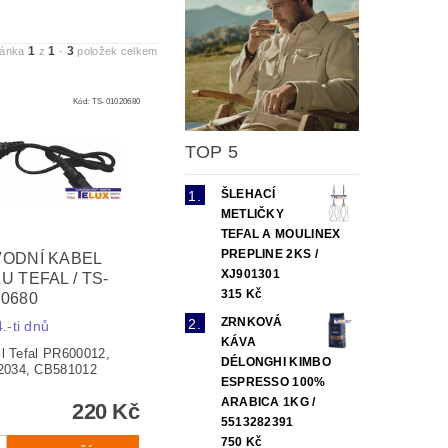
1
1
3
ránka
z
-
položek celkem
Kód:
TS-01020680
TOP 5
ŠLEHACÍ
METLIČKY
TEFAL A MOULINEX
PREPLINE 2KS /
VODNÍ KABEL
XJ901301
U TEFAL / TS-
315 Kč
20680
ZRNKOVÁ
.-ti dnů
KÁVA
il Tefal PR600012,
DÉLONGHI KIMBO
2034, CB581012
ESPRESSO 100%
ARABICA 1KG /
220 Kč
5513282391
750 Kč