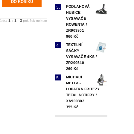
PODLAHOVÁ
HUBICE
VYSAVAČE
1
1
3
ránka
z
-
položek celkem
ROWENTA /
ZR903801
960 Kč
TEXTILNÍ
SÁČKY
VYSAVAČE 4KS /
ZR200540
260 Kč
MÍCHACÍ
METLA -
LOPATKA FRITÉZY
TEFAL ACTIFRY /
XA900302
355 Kč