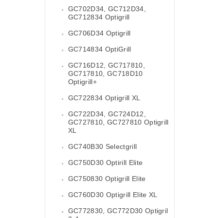
GC702D34, GC712D34,
GC712834 Optigrill
GC706D34 Optigrill
GC714834 OptiGrill
GC716D12, GC717810,
GC717810, GC718D10
Optigrill+
GC722834 Optigrill XL
GC722D34, GC724D12,
GC727810, GC727810 Optigrill
XL
GC740B30 Selectgrill
GC750D30 Optirill Elite
GC750830 Optigrill Elite
GC760D30 Optigrill Elite XL
GC772830, GC772D30 Optigril