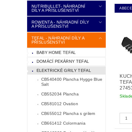
NUTRIBULLET- NÁHRADNÍ
ABEC
DÍLY A PŘÍSLUŠENSTVÍ
ROWENTA - NÁHRADNÍ DÍLY
A PŘÍSLUŠENSTVÍ
TEFAL - NÁHRADNÍ DÍLY A
PŘÍSLUŠENSTVÍ
BABY HOME TEFAL
DOMÁCÍ PEKÁRNY TEFAL
ELEKTRICKÉ GRILY TEFAL
KUC
CB540400 Plancha Hygge Blue
TEFA
Salt
2745
CB552034 Plancha
Sklad
CB581012 Ovation
CB655012 Plancha s grilem
CB661412 Colormania