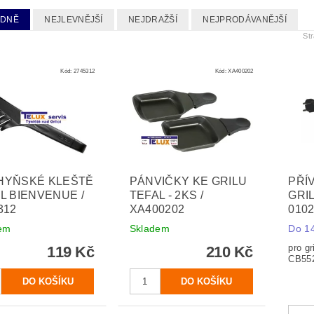
EDNĚ
NEJLEVNĚJŠÍ
NEJDRAŽŠÍ
NEJPRODÁVANĚJŠÍ
St
Kód:
2745312
Kód:
XA400202
HYŇSKÉ KLEŠTĚ
PÁNVIČKY KE GRILU
PŘÍ
L BIENVENUE /
TEFAL - 2KS /
GRIL
312
XA400202
010
em
Skladem
Do 14
pro gr
119 Kč
210 Kč
CB55