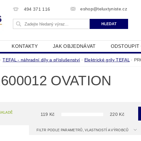
eshop@teluxtyniste.cz
494 371 116
KONTAKTY
JAK OBJEDNÁVAT
ODSTOUPIT
OBCHODNÍ PODMÍNKY
ZPRACOVÁNÍ OSOBNÍCH Ú
TEFAL - náhradní díly a příslušenství
Elektrické grily TEFAL
PR
600012 OVATION
SKLADĚ
119
Kč
220
Kč
FILTR PODLE PARAMETRŮ, VLASTNOSTÍ A VÝROBCŮ