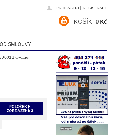
|
PŘIHLÁŠENÍ
REGISTRACE
KOŠÍK:
0 Kč
 OD SMLOUVY
DAJŮ
600012 Ovation
POLOŽEK K
ZOBRAZENÍ:
3