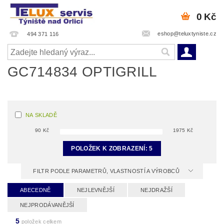
0 Kč
eshop@teluxtyniste.cz
494 371 116
GC714834 OPTIGRILL
NA SKLADĚ
90
Kč
1975
Kč
POLOŽEK K ZOBRAZENÍ:
5
FILTR PODLE PARAMETRŮ, VLASTNOSTÍ A VÝROBCŮ
ABECEDNĚ
NEJLEVNĚJŠÍ
NEJDRAŽŠÍ
NEJPRODÁVANĚJŠÍ
5
položek celkem