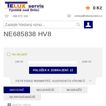
0 Kč
eshop@teluxtyniste.cz
494 371 116
NE685838 HV8
NA SKLADĚ
130
Kč
1265
Kč
POLOŽEK K ZOBRAZENÍ:
22
FILTR PODLE PARAMETRŮ, VLASTNOSTÍ A VÝROBCŮ
ABECEDNĚ
NEJLEVNĚJŠÍ
NEJDRAŽŠÍ
NEJPRODÁVANĚJŠÍ
22
položek celkem