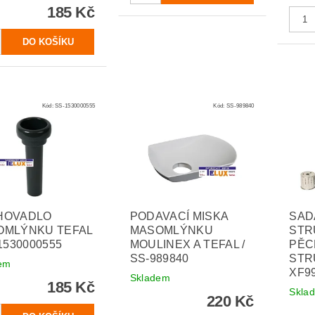
185 Kč
Kód:
SS-1530000555
Kód:
SS-989840
HOVADLO
PODAVACÍ MISKA
SAD
OMLÝNKU TEFAL
MASOMLÝNKU
STR
-1530000555
MOULINEX A TEFAL /
PĚC
SS-989840
STR
em
XF9
Skladem
185 Kč
Skla
220 Kč