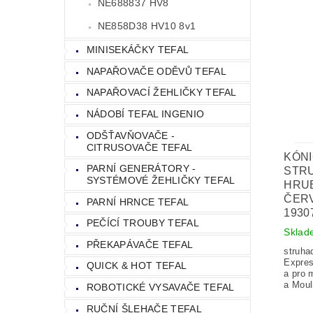
NE688837 HV8
NE858D38 HV10 8v1
MINISEKÁČKY TEFAL
NAPAŘOVAČE ODĚVŮ TEFAL
NAPAŘOVACÍ ŽEHLIČKY TEFAL
NÁDOBÍ TEFAL INGENIO
ODŠŤAVŇOVAČE -
CITRUSOVAČE TEFAL
KÓN
PARNÍ GENERÁTORY -
STR
SYSTÉMOVÉ ŽEHLIČKY TEFAL
HRUB
ČERV
PARNÍ HRNCE TEFAL
1930
PEČÍCÍ TROUBY TEFAL
Sklad
PŘEKAPÁVAČE TEFAL
struha
Expre
QUICK & HOT TEFAL
a pro 
a Moul
ROBOTICKÉ VYSAVAČE TEFAL
RUČNÍ ŠLEHAČE TEFAL