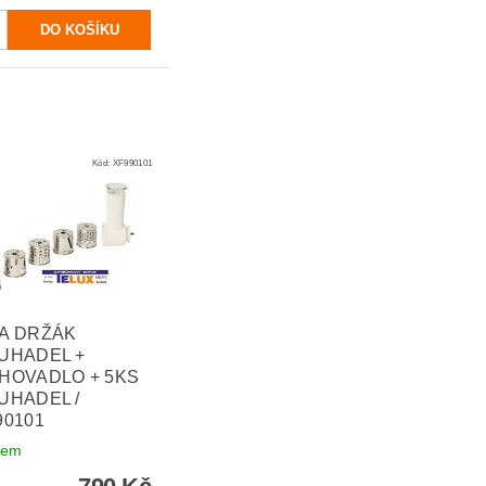
Kód:
XF990101
A DRŽÁK
UHADEL +
HOVADLO + 5KS
UHADEL /
90101
dem