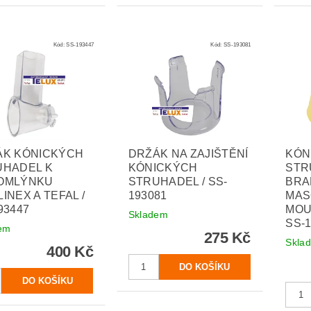
Kód:
SS-193447
Kód:
SS-193081
ÁK KÓNICKÝCH
DRŽÁK NA ZAJIŠTĚNÍ
KÓN
UHADEL K
KÓNICKÝCH
STR
OMLÝNKU
STRUHADEL / SS-
BRA
INEX A TEFAL /
193081
MAS
93447
MOUL
Skladem
SS-
em
275 Kč
Skla
400 Kč