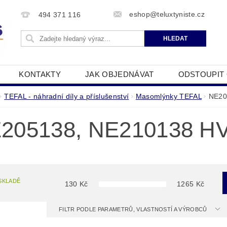
eshop@teluxtyniste.cz
494 371 116
KONTAKTY
JAK OBJEDNÁVAT
ODSTOUPIT
OBCHODNÍ PODMÍNKY
ZPRACOVÁNÍ OSOBNÍCH Ú
TEFAL - náhradní díly a příslušenství
Masomlýnky TEFAL
NE20
205138, NE210138 H
SKLADĚ
130
Kč
1265
Kč
FILTR PODLE PARAMETRŮ, VLASTNOSTÍ A VÝROBCŮ