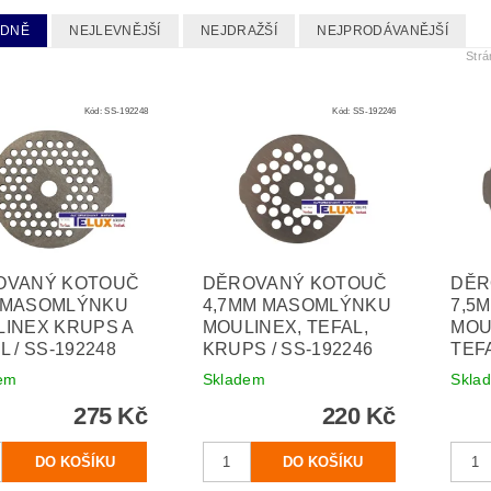
EDNĚ
NEJLEVNĚJŠÍ
NEJDRAŽŠÍ
NEJPRODÁVANĚJŠÍ
Str
Kód:
SS-192248
Kód:
SS-192246
OVANÝ KOTOUČ
DĚROVANÝ KOTOUČ
DĚR
 MASOMLÝNKU
4,7MM MASOMLÝNKU
7,5
INEX KRUPS A
MOULINEX, TEFAL,
MOU
L / SS-192248
KRUPS / SS-192246
TEFA
em
Skladem
Skla
275 Kč
220 Kč