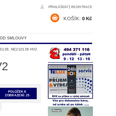
|
PŘIHLÁŠENÍ
REGISTRACE
KOŠÍK:
0 Kč
 OD SMLOUVY
DAJŮ
5138, NE210138 HV2
V2
POLOŽEK K
ZOBRAZENÍ:
25