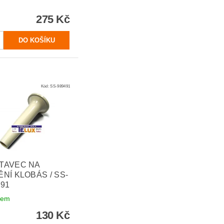
275 Kč
Kód:
SS-989491
TAVEC NA
NÍ KLOBÁS / SS-
491
dem
130 Kč