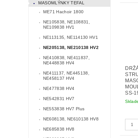
MASOMLÝNKY TEFAL
ME71 Hachoir 1800
NE105838, NE108831,
NE109838 HV1
NE113135, NE114130 HV1
NE205138, NE210138 HV2
NE410838, NE411837,
NE448838 HV4
DRŽ
NE411137, NE445138,
STR
NE458137 HV4
MAS
MOUL
NE477838 HV4
SS-1
NE542831 HV7
Sklad
NE553838 HV7 Plus
NE608138, NE610138 HV8
NE685838 HV8