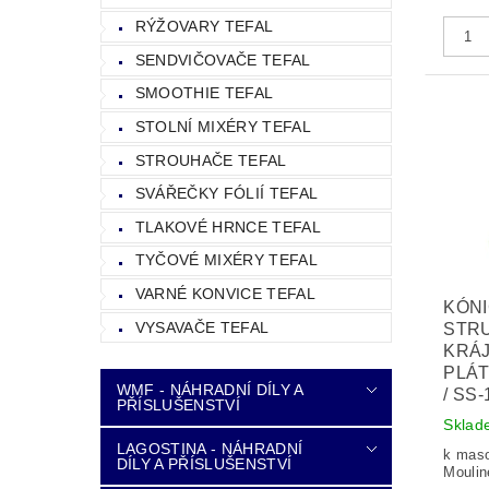
RÝŽOVARY TEFAL
SENDVIČOVAČE TEFAL
SMOOTHIE TEFAL
STOLNÍ MIXÉRY TEFAL
STROUHAČE TEFAL
SVÁŘEČKY FÓLIÍ TEFAL
TLAKOVÉ HRNCE TEFAL
TYČOVÉ MIXÉRY TEFAL
VARNÉ KONVICE TEFAL
KÓN
VYSAVAČE TEFAL
STR
KRÁ
PLÁT
WMF - NÁHRADNÍ DÍLY A
/ SS
PŘÍSLUŠENSTVÍ
Sklad
LAGOSTINA - NÁHRADNÍ
k maso
DÍLY A PŘÍSLUŠENSTVÍ
Moulin