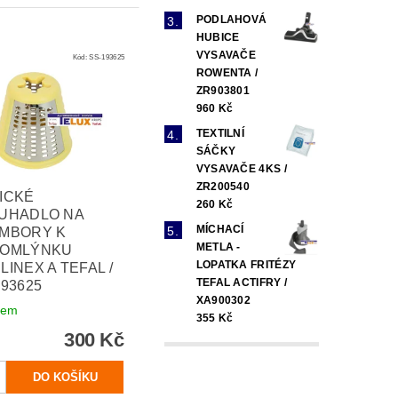
PODLAHOVÁ
HUBICE
VYSAVAČE
Kód:
SS-193625
ROWENTA /
ZR903801
960 Kč
TEXTILNÍ
SÁČKY
VYSAVAČE 4KS /
ZR200540
ICKÉ
260 Kč
UHADLO NA
MÍCHACÍ
MBORY K
METLA -
OMLÝNKU
LOPATKA FRITÉZY
INEX A TEFAL /
TEFAL ACTIFRY /
193625
XA900302
dem
355 Kč
300 Kč