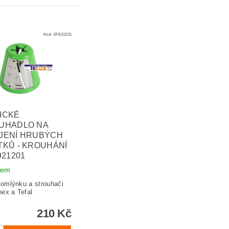
Kód:
XF921201
ICKÉ
UHADLO NA
JENÍ HRUBÝCH
TKŮ - KROUHÁNÍ
921201
dem
omlýnku a strouhači
nex a Tefal
210 Kč