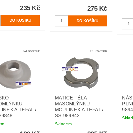
235 Kč
275 Kč
Kód:
SS-989848
Kód:
SS-989842
SKO
MATICE TĚLA
NÁS
OMLÝNKU
MASOMLÝNKU
PLNĚ
INEX A TEFAL /
MOULINEX A TEFAL /
989
89848
SS-989842
Skla
em
Skladem