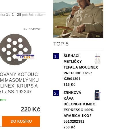
1
1
25
ánka
z
-
položek celkem
Kód:
SS-192247
TOP 5
ŠLEHACÍ
METLIČKY
TEFAL A MOULINEX
PREPLINE 2KS /
OVANÝ KOTOUČ
XJ901301
MM MASOMLÝNKU
315 Kč
LINEX, KRUPS A
L / SS-192247
ZRNKOVÁ
KÁVA
dem
DÉLONGHI KIMBO
220 Kč
ESPRESSO 100%
ARABICA 1KG /
5513282391
750 Kč