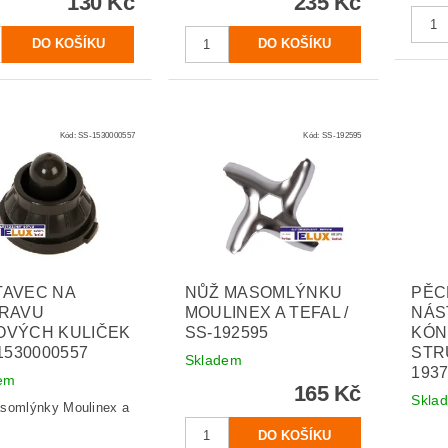
130 Kč
235 Kč
Kód:
SS-1530000557
Kód:
SS-192595
TAVEC NA
NŮŽ MASOMLÝNKU
PĚC
PRAVU
MOULINEX A TEFAL /
NÁS
OVÝCH KULIČEK
SS-192595
KÓN
-1530000557
STR
Skladem
193
em
165 Kč
Skla
somlýnky Moulinex a