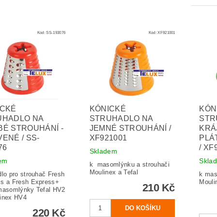
Kód:
SS-193076
Kód:
XF921001
ICKÉ
KÓNICKÉ
KÓN
UHADLO NA
STRUHADLO NA
STR
É STROUHÁNÍ -
JEMNÉ STROUHÁNÍ /
KRÁ
ENÉ / SS-
XF921001
PLÁ
76
/ XF
Skladem
em
Skla
k masomlýnku a strouhači
Moulinex a Tefal
dlo pro strouhač Fresh
k mas
ss a Fresh Express+
Mouli
210 Kč
masomlýnky Tefal HV2
inex HV4
220 Kč