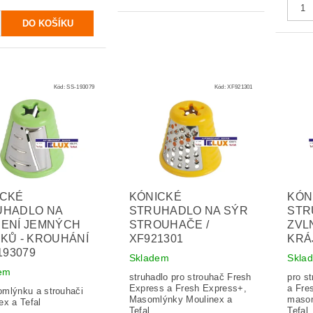
Kód:
SS-193079
Kód:
XF921301
ICKÉ
KÓNICKÉ
KÓN
UHADLO NA
STRUHADLO NA SÝR
STR
JENÍ JEMNÝCH
STROUHAČE /
ZVL
KŮ - KROUHÁNÍ
XF921301
KRÁJ
-193079
Skladem
Skla
em
struhadlo pro strouhač Fresh
pro s
Express a Fresh Express+,
a Fre
mlýnku a strouhači
Masomlýnky Moulinex a
masom
ex a Tefal
Tefal
Tefal