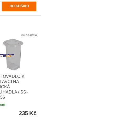
Kód:
SS-193756
HOVADLO K
TAVCI NA
ICKÁ
UHADLA / SS-
756
dem
235 Kč