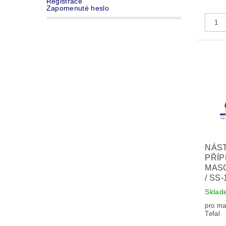
Registrace
Zapomenuté heslo
NÁS
PŘÍ
MAS
/ SS
Sklad
pro ma
Tefal