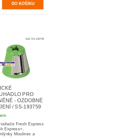
Kód:
SS-193759
ICKÉ
UHADLO PRO
NĚNÉ - OZDOBNÉ
ENÍ / SS-193759
dem
trouhače Fresh Express
sh Express+,
lýnky Moulinex a