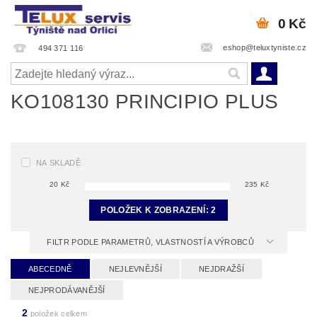
0 Kč
eshop@teluxtyniste.cz
494 371 116
KO108130 PRINCIPIO PLUS
NA SKLADĚ
20
Kč
235
Kč
POLOŽEK K ZOBRAZENÍ:
2
FILTR PODLE PARAMETRŮ, VLASTNOSTÍ A VÝROBCŮ
ABECEDNĚ
NEJLEVNĚJŠÍ
NEJDRAŽŠÍ
NEJPRODÁVANĚJŠÍ
2
položek celkem