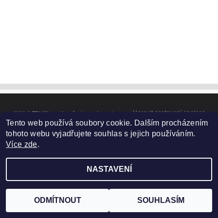
Upravit nastavení cookies
2026 ©
TELUX servis
, všechna práva vyhrazena
Tento web používá soubory cookie. Dalším procházením
Vytvořil Shoptet
tohoto webu vyjadřujete souhlas s jejich používáním.
Více zde
.
NASTAVENÍ
ODMÍTNOUT
SOUHLASÍM