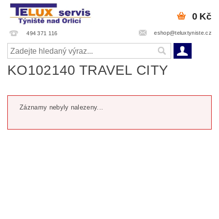
0 Kč
eshop@teluxtyniste.cz
494 371 116
KO102140 TRAVEL CITY
Záznamy nebyly nalezeny...