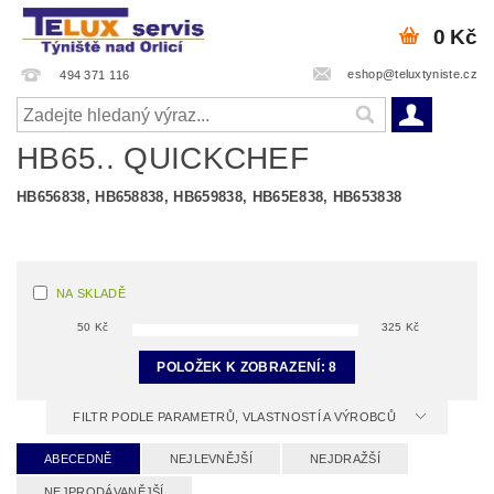
0 Kč
eshop@teluxtyniste.cz
494 371 116
HB65.. QUICKCHEF
HB656838, HB658838, HB659838, HB65E838, HB653838
NA SKLADĚ
50
Kč
325
Kč
POLOŽEK K ZOBRAZENÍ:
8
FILTR PODLE PARAMETRŮ, VLASTNOSTÍ A VÝROBCŮ
ABECEDNĚ
NEJLEVNĚJŠÍ
NEJDRAŽŠÍ
NEJPRODÁVANĚJŠÍ