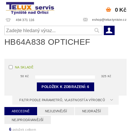
0 Kč
eshop@teluxtyniste.cz
494 371 116
HB64A838 OPTICHEF
NA SKLADĚ
50
Kč
325
Kč
POLOŽEK K ZOBRAZENÍ:
6
FILTR PODLE PARAMETRŮ, VLASTNOSTÍ A VÝROBCŮ
ABECEDNĚ
NEJLEVNĚJŠÍ
NEJDRAŽŠÍ
NEJPRODÁVANĚJŠÍ
6
položek celkem