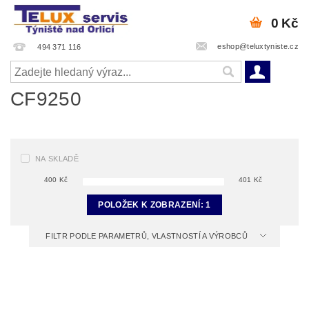
0 Kč
eshop@teluxtyniste.cz
494 371 116
CF9250
NA SKLADĚ
400
Kč
401
Kč
POLOŽEK K ZOBRAZENÍ:
1
FILTR PODLE PARAMETRŮ, VLASTNOSTÍ A VÝROBCŮ