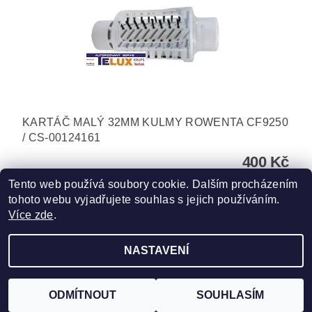
KARTÁČ MALÝ 32MM KULMY ROWENTA CF9250
/ CS-00124161
400 Kč
Tento web používá soubory cookie. Dalším procházením
tohoto webu vyjadřujete souhlas s jejich používáním.
Více zde
.
NASTAVENÍ
Upravit nastavení cookies
2026 ©
TELUX servis
, všechna práva vyhrazena
Vytvořil Shoptet
ODMÍTNOUT
SOUHLASÍM