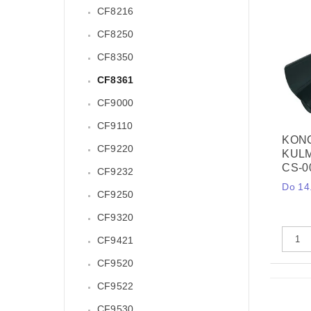
CF8216
CF8250
CF8350
CF8361
CF9000
CF9110
KON
CF9220
KULM
CS-0
CF9232
Do 14.
CF9250
CF9320
CF9421
CF9520
CF9522
CF9530