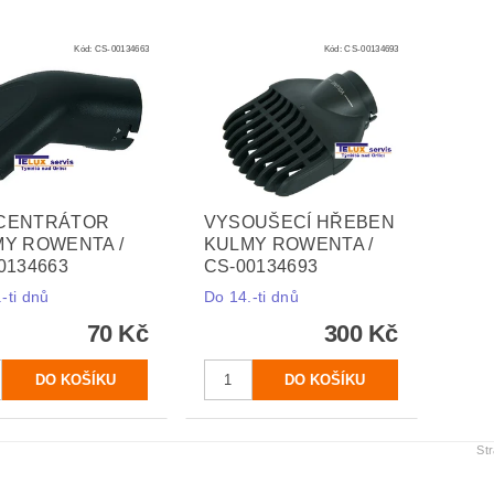
Kód:
CS-00134663
Kód:
CS-00134693
CENTRÁTOR
VYSOUŠECÍ HŘEBEN
Y ROWENTA /
KULMY ROWENTA /
0134663
CS-00134693
-ti dnů
Do 14.-ti dnů
70 Kč
300 Kč
St