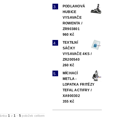
PODLAHOVÁ
HUBICE
VYSAVAČE
ROWENTA /
ZR903801
960 Kč
TEXTILNÍ
SÁČKY
VYSAVAČE 4KS /
ZR200540
260 Kč
MÍCHACÍ
METLA -
LOPATKA FRITÉZY
TEFAL ACTIFRY /
XA900302
355 Kč
1
1
5
ránka
z
-
položek celkem