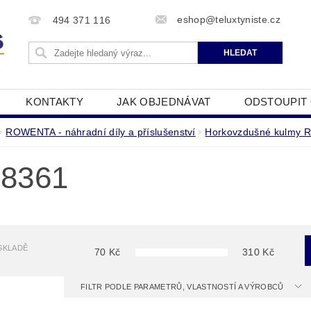
eshop@teluxtyniste.cz
494 371 116
KONTAKTY
JAK OBJEDNÁVAT
ODSTOUPIT
OBCHODNÍ PODMÍNKY
ZPRACOVÁNÍ OSOBNÍCH Ú
ROWENTA - náhradní díly a příslušenství
Horkovzdušné kulmy
8361
SKLADĚ
70
Kč
310
Kč
FILTR PODLE PARAMETRŮ, VLASTNOSTÍ A VÝROBCŮ