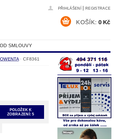
|
PŘIHLÁŠENÍ
REGISTRACE
KOŠÍK:
0 Kč
 OD SMLOUVY
DAJŮ
 ROWENTA
CF8361
POLOŽEK K
ZOBRAZENÍ:
5