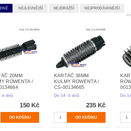
EDNĚ
NEJLEVNĚJŠÍ
NEJDRAŽŠÍ
NEJPRODÁVANĚJŠÍ
St
Kód:
CS-00134664
Kód:
CS-00134665
TÁČ 20MM
KARTÁČ 38MM
KAR
Y ROWENTA /
KULMY ROWENTA /
ROW
0134664
CS-00134665
001
-ti dnů
Do 14.-ti dnů
Do 14
150 Kč
235 Kč