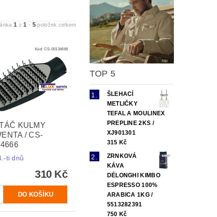
1
1
5
ránka
z
-
položek celkem
Kód:
CS-00134666
TOP 5
ŠLEHACÍ
METLIČKY
TEFAL A MOULINEX
PREPLINE 2KS /
TÁČ KULMY
XJ901301
ENTA / CS-
315 Kč
34666
ZRNKOVÁ
.-ti dnů
KÁVA
310 Kč
DÉLONGHI KIMBO
ESPRESSO 100%
ARABICA 1KG /
5513282391
750 Kč