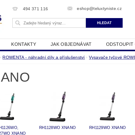
eshop@teluxtyniste.cz
494 371 116
KONTAKTY
JAK OBJEDNÁVAT
ODSTOUPIT
OBCHODNÍ PODMÍNKY
ZPRACOVÁNÍ OSOBNÍCH Ú
ROWENTA - náhradní díly a příslušenství
Vysavače tyčové RO
NANO
H1126WO,
RH1128WO XNANO
RH1129WO XNANO
27WO XNANO