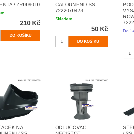
NTA / ZR009010
ČALOUNĚNÍ / SS-
POD
7222070423
VYS
em
ROW
Skladem
210 Kč
722
50 Kč
Do 14
Kód:
SS-7222066720
Kód:
SS-7235007010
TÁČEK NA
ODLUČOVAČ
ŠTĚ
UNĚNÍ / SS-
NEČISTOT
/ SS