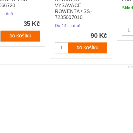
066720
VYSAVAČE
Skla
ROWENTA / SS-
-ti dnů
7235007010
35 Kč
Do 14.-ti dnů
90 Kč
St