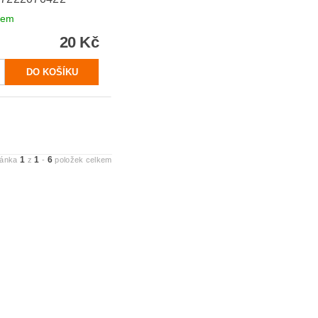
dem
20 Kč
1
1
6
ránka
z
-
položek celkem