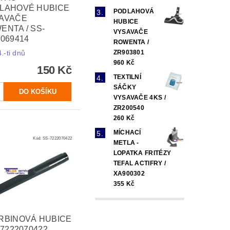
LAHOVÉ HUBICE
PODLAHOVÁ
AVAČE
HUBICE
ENTA / SS-
VYSAVAČE
2069414
ROWENTA /
ZR903801
.-ti dnů
960 Kč
150 Kč
TEXTILNÍ
SÁČKY
VYSAVAČE 4KS /
ZR200540
260 Kč
MÍCHACÍ
Kód:
SS-7222070422
METLA -
LOPATKA FRITÉZY
TEFAL ACTIFRY /
XA900302
355 Kč
RBINOVÁ HUBICE
-7222070422