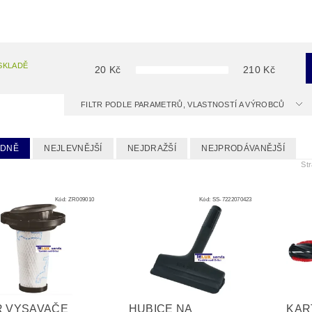
SKLADĚ
20
Kč
210
Kč
FILTR PODLE PARAMETRŮ, VLASTNOSTÍ A VÝROBCŮ
EDNĚ
NEJLEVNĚJŠÍ
NEJDRAŽŠÍ
NEJPRODÁVANĚJŠÍ
St
Kód:
ZR009010
Kód:
SS-7222070423
R VYSAVAČE
HUBICE NA
KAR