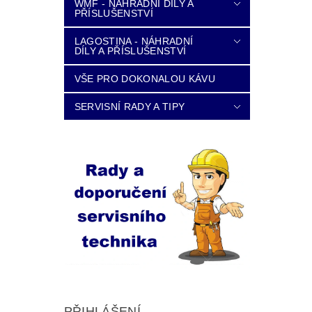
WMF - NÁHRADNÍ DÍLY A
PŘÍSLUŠENSTVÍ
LAGOSTINA - NÁHRADNÍ
DÍLY A PŘÍSLUŠENSTVÍ
VŠE PRO DOKONALOU KÁVU
SERVISNÍ RADY A TIPY
PŘIHLÁŠENÍ