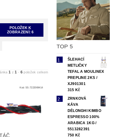
POLOŽEK K
ZOBRAZENÍ:
6
TOP 5
ŠLEHACÍ
METLIČKY
TEFAL A MOULINEX
1
1
6
ránka
z
-
položek celkem
PREPLINE 2KS /
XJ901301
Kód:
SS-7222069414
315 Kč
ZRNKOVÁ
KÁVA
DÉLONGHI KIMBO
ESPRESSO 100%
ARABICA 1KG /
5513282391
750 Kč
TÁČ