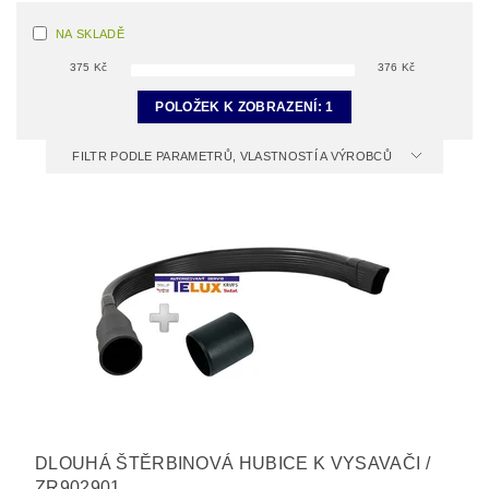
NA SKLADĚ
375
Kč
376
Kč
POLOŽEK K ZOBRAZENÍ:
1
FILTR PODLE PARAMETRŮ, VLASTNOSTÍ A VÝROBCŮ
DLOUHÁ ŠTĚRBINOVÁ HUBICE K VYSAVAČI /
ZR902901