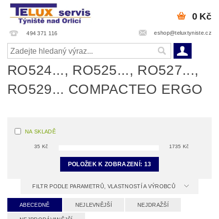
0 Kč
eshop@teluxtyniste.cz
494 371 116
RO524..., RO525..., RO527...,
RO529... COMPACTEO ERGO
NA SKLADĚ
35
Kč
1735
Kč
POLOŽEK K ZOBRAZENÍ:
13
FILTR PODLE PARAMETRŮ, VLASTNOSTÍ A VÝROBCŮ
ABECEDNĚ
NEJLEVNĚJŠÍ
NEJDRAŽŠÍ