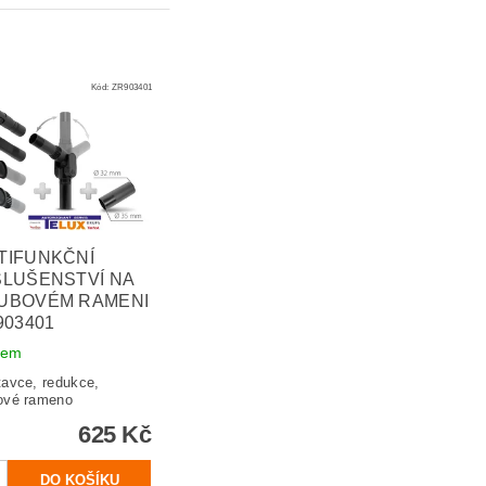
Kód:
ZR903401
TIFUNKČNÍ
SLUŠENSTVÍ NA
UBOVÉM RAMENI
903401
dem
tavce, redukce,
ové rameno
625 Kč