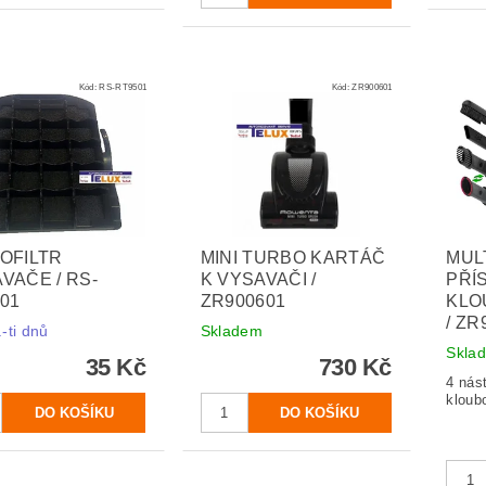
Kód:
RS-RT9501
Kód:
ZR900601
OFILTR
MINI TURBO KARTÁČ
MUL
VAČE / RS-
K VYSAVAČI /
PŘÍ
01
ZR900601
KLO
/ ZR
-ti dnů
Skladem
Skla
35 Kč
730 Kč
4 nás
kloub