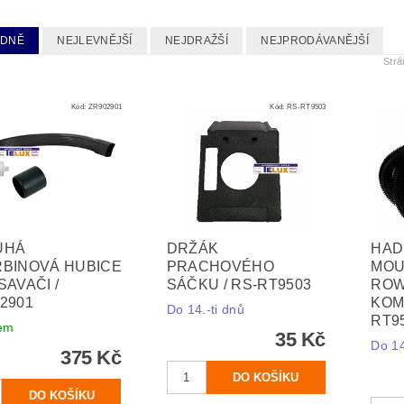
EDNĚ
NEJLEVNĚJŠÍ
NEJDRAŽŠÍ
NEJPRODÁVANĚJŠÍ
Str
Kód:
ZR902901
Kód:
RS-RT9503
UHÁ
DRŽÁK
HAD
BINOVÁ HUBICE
PRACHOVÉHO
MOU
SAVAČI /
SÁČKU / RS-RT9503
ROW
2901
KOM
Do 14.-ti dnů
RT9
em
35 Kč
Do 14
375 Kč