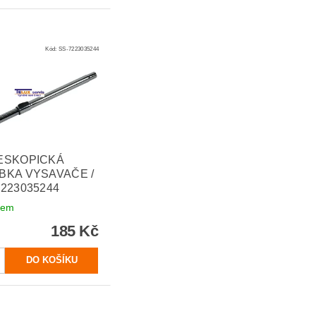
Kód:
SS-7223035244
ESKOPICKÁ
BKA VYSAVAČE /
7223035244
dem
185 Kč