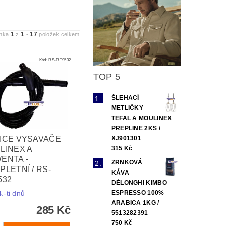
1
1
17
ánka
z
-
položek celkem
Kód:
RS-RT9532
TOP 5
ŠLEHACÍ
METLIČKY
TEFAL A MOULINEX
PREPLINE 2KS /
XJ901301
ICE VYSAVAČE
315 Kč
LINEX A
ENTA -
ZRNKOVÁ
PLETNÍ / RS-
KÁVA
532
DÉLONGHI KIMBO
ESPRESSO 100%
.-ti dnů
ARABICA 1KG /
285 Kč
5513282391
750 Kč