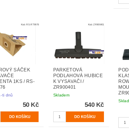
Kód:
RS-RT9976
Kód:
ZR900401
ÍROVÝ SÁČEK
PARKETOVÁ
POD
AVAČE
PODLAHOVÁ HUBICE
KLA
NTA 1KS / RS-
K VYSAVAČI /
ROW
76
ZR900401
MOU
ZR9
-ti dnů
Skladem
Skla
50 Kč
540 Kč