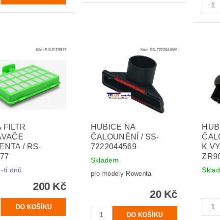
Kód:
RS-RT9977
Kód:
SS-7222044569
 FILTR
HUBICE NA
HUB
AVAČE
ČALOUNĚNÍ / SS-
ČAL
NTA / RS-
7222044569
K VY
77
ZR9
Skladem
-ti dnů
Skla
pro modely Rowenta
200 Kč
20 Kč