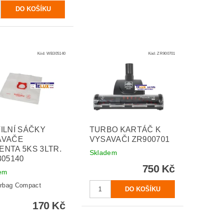
Kód:
WB305140
Kód:
ZR900701
ILNÍ SÁČKY
TURBO KARTÁČ K
AVAČE
VYSAVAČI ZR900701
NTA 5KS 3LTR.
Skladem
305140
750 Kč
em
rbag Compact
170 Kč