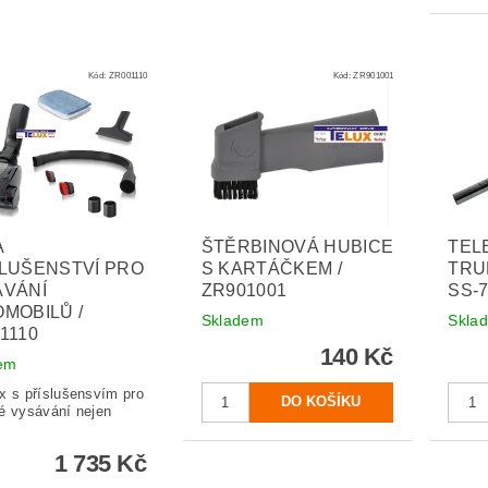
Kód:
ZR001110
Kód:
ZR901001
A
ŠTĚRBINOVÁ HUBICE
TEL
LUŠENSTVÍ PRO
S KARTÁČKEM /
TRU
ÁVÁNÍ
ZR901001
SS-
MOBILŮ /
Skladem
Skla
1110
140 Kč
em
x s příslušensvím pro
é vysávání nejen
1 735 Kč