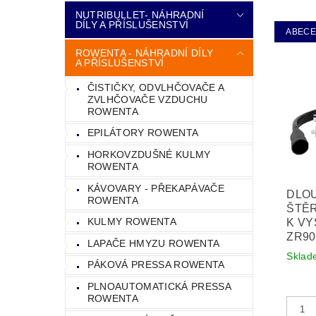
NUTRIBULLET- NÁHRADNÍ
DÍLY A PŘÍSLUŠENSTVÍ
ABEC
ROWENTA - NÁHRADNÍ DÍLY
A PŘÍSLUŠENSTVÍ
ČISTIČKY, ODVLHČOVAČE A
ZVLHČOVAČE VZDUCHU
ROWENTA
EPILÁTORY ROWENTA
HORKOVZDUŠNÉ KULMY
ROWENTA
KÁVOVARY - PŘEKAPÁVAČE
DLO
ROWENTA
ŠTĚR
KULMY ROWENTA
K VY
ZR90
LAPAČE HMYZU ROWENTA
Sklad
PÁKOVÁ PRESSA ROWENTA
PLNOAUTOMATICKÁ PRESSA
ROWENTA