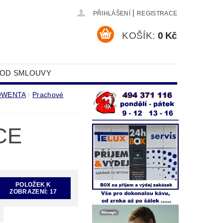
|
PŘIHLÁŠENÍ
REGISTRACE
KOŠÍK:
0 Kč
 OD SMLOUVY
DAJŮ
ROWENTA
Prachové
CE
POLOŽEK K
ZOBRAZENÍ:
17