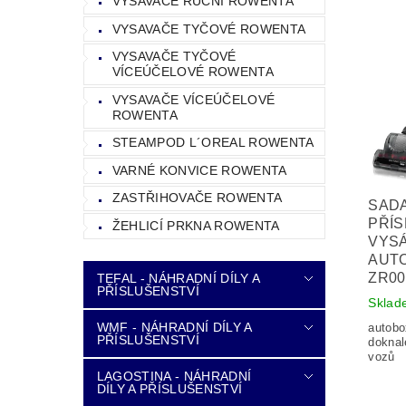
VYSAVAČE RUČNÍ ROWENTA
VYSAVAČE TYČOVÉ ROWENTA
VYSAVAČE TYČOVÉ
VÍCEÚČELOVÉ ROWENTA
VYSAVAČE VÍCEÚČELOVÉ
ROWENTA
STEAMPOD L´OREAL ROWENTA
VARNÉ KONVICE ROWENTA
ZASTŘIHOVAČE ROWENTA
SAD
PŘÍS
ŽEHLICÍ PRKNA ROWENTA
VYS
AUTO
ZR00
TEFAL - NÁHRADNÍ DÍLY A
PŘÍSLUŠENSTVÍ
Sklad
WMF - NÁHRADNÍ DÍLY A
autobo
PŘÍSLUŠENSTVÍ
doknal
vozů
LAGOSTINA - NÁHRADNÍ
DÍLY A PŘÍSLUŠENSTVÍ