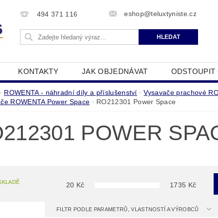
eshop@teluxtyniste.cz
494 371 116
KONTAKTY
JAK OBJEDNÁVAT
ODSTOUPIT
OBCHODNÍ PODMÍNKY
ZPRACOVÁNÍ OSOBNÍCH Ú
ROWENTA - náhradní díly a příslušenství
Vysavače prachové 
ače ROWENTA Power Space
RO212301 Power Space
212301 POWER SPA
SKLADĚ
20
Kč
1735
Kč
FILTR PODLE PARAMETRŮ, VLASTNOSTÍ A VÝROBCŮ