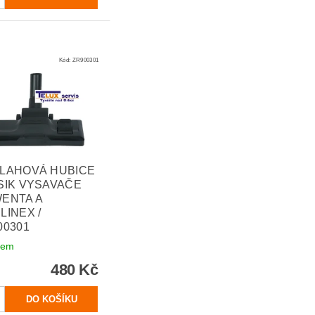
Kód:
ZR900301
LAHOVÁ HUBICE
SIK VYSAVAČE
ENTA A
LINEX /
00301
dem
480 Kč