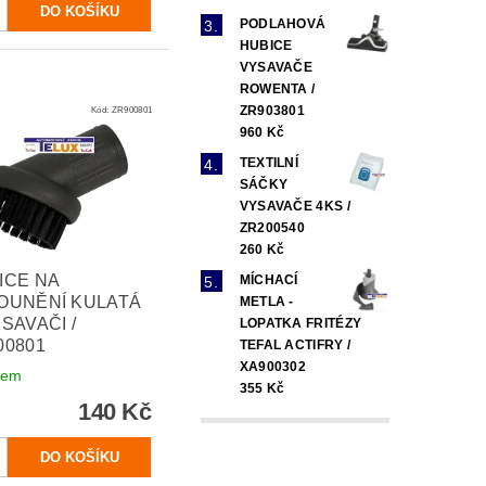
PODLAHOVÁ
HUBICE
VYSAVAČE
ROWENTA /
ZR903801
Kód:
ZR900801
960 Kč
TEXTILNÍ
SÁČKY
VYSAVAČE 4KS /
ZR200540
260 Kč
ICE NA
MÍCHACÍ
OUNĚNÍ KULATÁ
METLA -
SAVAČI /
LOPATKA FRITÉZY
00801
TEFAL ACTIFRY /
XA900302
dem
355 Kč
140 Kč