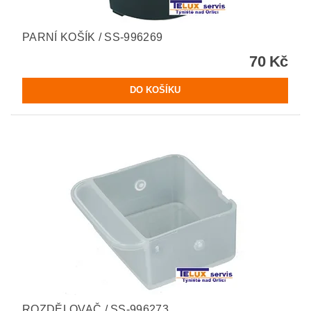
PARNÍ KOŠÍK / SS-996269
70 Kč
ROZDĚLOVAČ / SS-996273