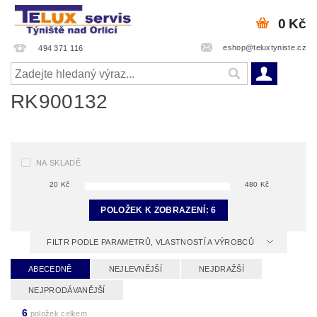
0 Kč
eshop@teluxtyniste.cz
494 371 116
RK900132
NA SKLADĚ
20
Kč
480
Kč
POLOŽEK K ZOBRAZENÍ:
6
FILTR PODLE PARAMETRŮ, VLASTNOSTÍ A VÝROBCŮ
ABECEDNĚ
NEJLEVNĚJŠÍ
NEJDRAŽŠÍ
NEJPRODÁVANĚJŠÍ
6
položek celkem