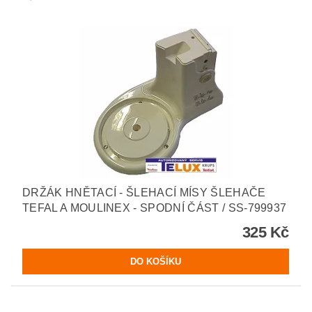
DRŽÁK HNĚTACÍ - ŠLEHACÍ MÍSY ŠLEHAČE
TEFAL A MOULINEX - SPODNÍ ČÁST / SS-799937
325 Kč