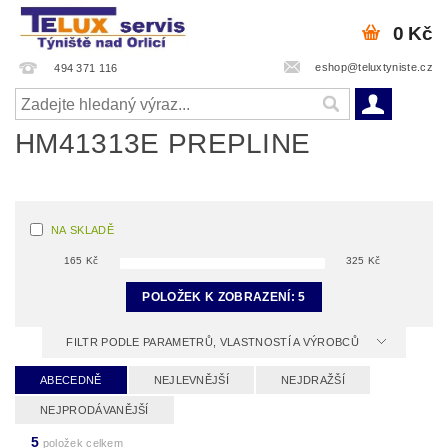
0 Kč
eshop@teluxtyniste.cz
494 371 116
HM41313E PREPLINE
NA SKLADĚ
165
Kč
325
Kč
POLOŽEK K ZOBRAZENÍ:
5
FILTR PODLE PARAMETRŮ, VLASTNOSTÍ A VÝROBCŮ
ABECEDNĚ
NEJLEVNĚJŠÍ
NEJDRAŽŠÍ
NEJPRODÁVANĚJŠÍ
5
položek celkem