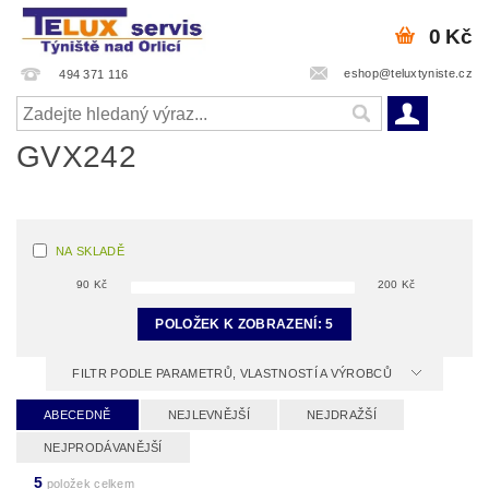
0 Kč
eshop@teluxtyniste.cz
494 371 116
GVX242
NA SKLADĚ
90
Kč
200
Kč
POLOŽEK K ZOBRAZENÍ:
5
FILTR PODLE PARAMETRŮ, VLASTNOSTÍ A VÝROBCŮ
ABECEDNĚ
NEJLEVNĚJŠÍ
NEJDRAŽŠÍ
NEJPRODÁVANĚJŠÍ
5
položek celkem